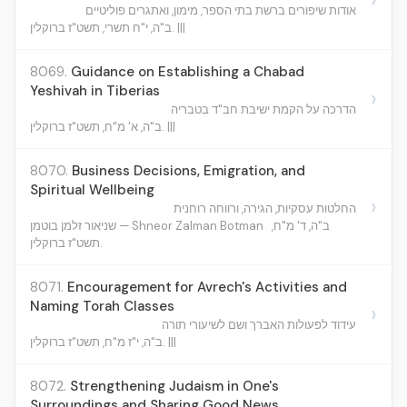
אודות שיפורים ברשת בתי הספר, מימון, ואתגרים פוליטיים
ב"ה, י"ח תשרי, תשט"ז ברוקלין. |||
8069.
Guidance on Establishing a Chabad
Yeshivah in Tiberias
›
הדרכה על הקמת ישיבת חב"ד בטבריה
ב"ה, א' מ"ח, תשט"ז ברוקלין. |||
8070.
Business Decisions, Emigration, and
Spiritual Wellbeing
›
החלטות עסקיות, הגירה, ורווחה רוחנית
ב"ה, ד' מ"ח,
שניאור זלמן בוטמן — Shneor Zalman Botman
תשט"ז ברוקלין.
8071.
Encouragement for Avrech's Activities and
Naming Torah Classes
›
עידוד לפעולות האברך ושם לשיעורי תורה
ב"ה, י"ז מ"ח, תשט"ז ברוקלין. |||
8072.
Strengthening Judaism in One's
Surroundings and Sharing Good News