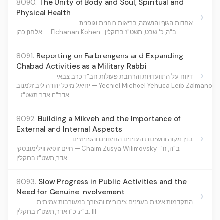
8090.
The Unity of Body and Soul, Spiritual and
Physical Health
›
אחדות הגוף והנשמה, בריאות רוחנית וגופנית
ב"ה, כ' שבט, תשט"ז ברוקלין.
אלחנן כהן — Elchanan Kohen
8091.
Reporting on Farbrengens and Expanding
Chabad Activities as a Military Rabbi
›
דיווח על התוועדויות והרחבת פעולות חב"ד כרב צבאי
יחיאל מיכל יהודה ליב זלמנוב — Yechiel Michoel Yehuda Leib Zalmanov
אדר"ח אדר תשט"ז
8092.
Building a Mikveh and the Importance of
External and Internal Aspects
›
בנין מקוה וחשיבות הענינים החיצונים והפנימיים
ב"ה, ח'
חיים זוסיא ווילימובסקי — Chaim Zusya Wilimovsky
אדר, תשט"ז ברוקלין.
8093.
Slow Progress in Public Activities and the
Need for Genuine Involvement
›
התקדמות איטית בענינים ציבוריים והצורך במעורבות אמיתית
ב"ה, כ"ו אדר, תשט"ז ברוקלין. |||