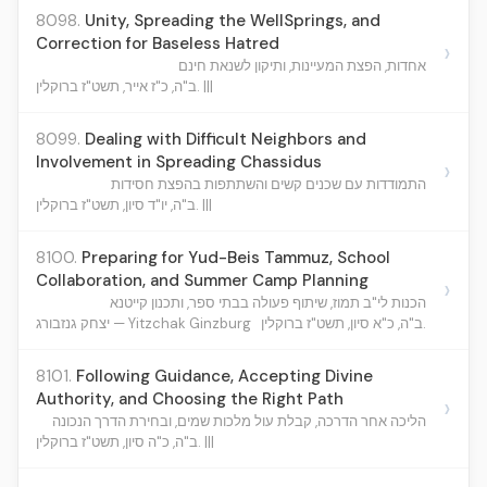
8098.
Unity, Spreading the WellSprings, and
Correction for Baseless Hatred
›
אחדות, הפצת המעיינות, ותיקון לשנאת חינם
ב"ה, כ"ז אייר, תשט"ז ברוקלין. |||
8099.
Dealing with Difficult Neighbors and
Involvement in Spreading Chassidus
›
התמודדות עם שכנים קשים והשתתפות בהפצת חסידות
ב"ה, יו"ד סיון, תשט"ז ברוקלין. |||
8100.
Preparing for Yud-Beis Tammuz, School
Collaboration, and Summer Camp Planning
›
הכנות לי"ב תמוז, שיתוף פעולה בבתי ספר, ותכנון קייטנא
ב"ה, כ"א סיון, תשט"ז ברוקלין.
יצחק גנזבורג — Yitzchak Ginzburg
8101.
Following Guidance, Accepting Divine
Authority, and Choosing the Right Path
›
הליכה אחר הדרכה, קבלת עול מלכות שמים, ובחירת הדרך הנכונה
ב"ה, כ"ה סיון, תשט"ז ברוקלין. |||