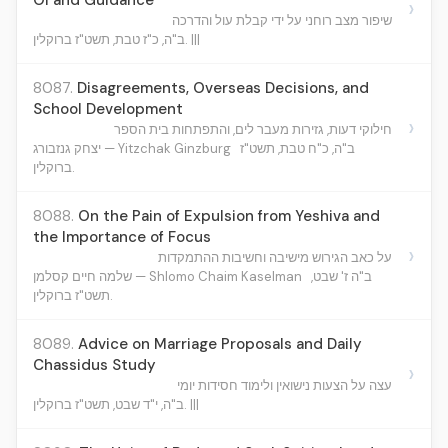
Ol and Guidance
›
שיפור מצב רוחני על ידי קבלת עול והדרכה
ב"ה, כ"ז טבת, תשט"ז ברוקלין. |||
8087.
Disagreements, Overseas Decisions, and
School Development
›
חילוקי דעות, גזירות מעבר לים, והתפתחות בית הספר
ב"ה, כ"ח טבת, תשט"ז
יצחק גנזבורג — Yitzchak Ginzburg
ברוקלין.
8088.
On the Pain of Expulsion from Yeshiva and
the Importance of Focus
›
על כאב הגירוש מישיבה וחשיבות ההתמקדות
ב"ה ז' שבט,
שלמה חיים קסלמן — Shlomo Chaim Kaselman
תשט"ז ברוקלין.
8089.
Advice on Marriage Proposals and Daily
Chassidus Study
›
עצה על הצעות נישואין ולימוד חסידות יומי
ב"ה, י"ד שבט, תשט"ז ברוקלין. |||