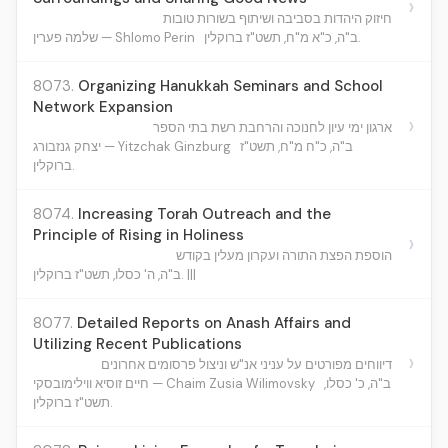
›
חיזוק היהדות בסביבה ושיתוף בשורות טובות
ב"ה, כ"א מ"ח, תשט"ז ברוקלין.
שלמה פערין — Shlomo Perin
8073.
Organizing Hanukkah Seminars and School
Network Expansion
›
ארגון ימי עיון לחנוכה והרחבת רשת בתי הספר
ב"ה, כ"ח מ"ח, תשט"ז
יצחק גנזבורג — Yitzchak Ginzburg
ברוקלין.
8074.
Increasing Torah Outreach and the
Principle of Rising in Holiness
›
הוספת הפצת התורה ועקרון מעלין בקודש
ב"ה, ה' כסלו, תשט"ז ברוקלין. |||
8077.
Detailed Reports on Anash Affairs and
Utilizing Recent Publications
›
דיווחים מפורטים על עניני אנ"ש וניצול פרסומים אחרונים
ב"ה, כ' כסלו,
חיים זוסיא ווילימובסקי — Chaim Zusia Wilimovsky
תשט"ז ברוקלין.