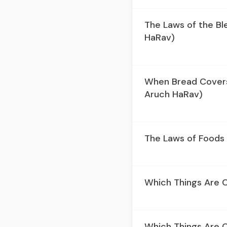
The Laws of the Bl
HaRav)
When Bread Covers 
Aruch HaRav)
The Laws of Foods 
Which Things Are C
Which Things Are C