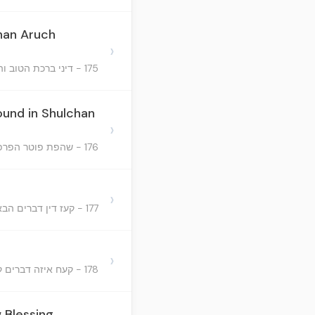
han Aruch
›
175 - דיני ברכת הטוב והמטיב על היין - (לא נמצא בשו"ע אדה"ז)
ound in Shulchan
›
176 - שהפת פוטר הפרפרת ובו סעיף אחד (בשו"ע המחבר. לא נמצא בשו"ע אדה"ז)
›
177 - קעז דין דברים הבאים בתוך הסעודה ואחר הסעודה ומה דינם ובו ז' סעיפים
›
178 - קעח איזה דברים קרויים הפסק בסעודה ובו ט' סעיפים:
 Blessing