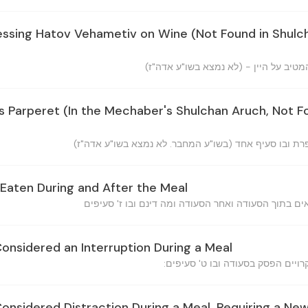
essing Hatov Vehametiv on Wine (Not Found in Shulc
Parperet (In the Mechaber's Shulchan Aruch, Not F
Eaten During and After the Meal
onsidered an Interruption During a Meal
onsidered Distraction During a Meal, Requiring a New