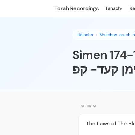
Torah Recordings
Tanach
R
▾
Halacha
Shulchan-aruch-h
Simen 174-1
מן קעד- קפ
SHIURIM
The Laws of the Bl