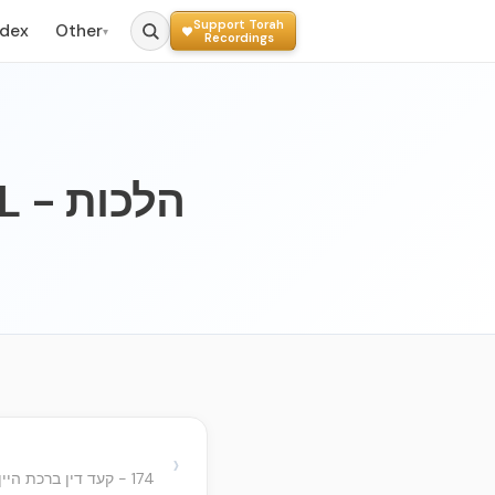
Support Torah
ndex
Other
▾
Recordings
הלכו
›
174 - קעד דין ברכת היין בסעודה ובו י"א סעיפים