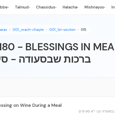
ebbe
Talmud
Chassidus
Halacha
Mishnayos
I
▾
▾
▾
▾
▾
arav
001_orach-chayim
001_1st-section
015
80 - BLESSINGS IN MEAL - ת
ברכות שבסעודה - סי
essing on Wine During a Meal