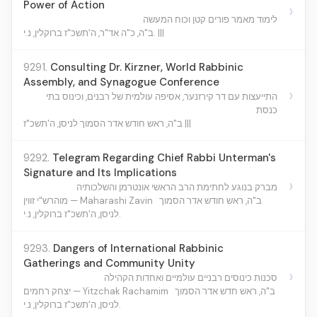
Power of Action
›
לימוד מאמר פורים קטן וכוח המעשה
ב"ה, כ"ה אד"ר, ה'תשכ"ז ברוקלין, נ.י. |||
9291.
Consulting Dr. Kirzner, World Rabbinic
Assembly, and Synagogue Conference
›
התייעצות עם דר קירזנער, אסיפה עולמית של רבנים, וכינוס בתי
כנסת
ב"ה, ראש חודש אדר הסמוך לניסן, ה'תשכ"ז |||
9292.
Telegram Regarding Chief Rabbi Unterman's
Signature and Its Implications
›
מברק בנוגע לחתימת הרב הראשי אונטרמן והשלכותיה
ב"ה, ראש חודש אדר הסמוך
מוהרש"י זווין — Maharashi Zavin
לניסן, ה'תשכ"ז ברוקלין, נ.י.
9293.
Dangers of International Rabbinic
Gatherings and Community Unity
›
סכנות כינוסים רבניים עולמיים ואחדות הקהילה
ב"ה, ראש חדש אדר הסמוך
יצחק רחמים — Yitzchak Rachamim
לניסן, ה'תשכ"ז ברוקלין, נ.י.