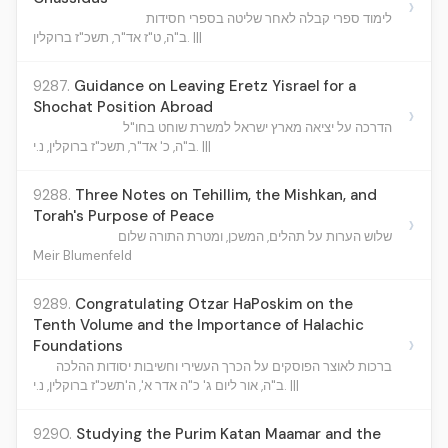
›
לימוד ספרי קבלה לאחר שליטה בספרי חסידות
ב"ה, ט"ז אד"ר, תשכ"ז ברוקלין. |||
9287.
Guidance on Leaving Eretz Yisrael for a
Shochat Position Abroad
›
הדרכה על יציאה מארץ ישראל למשרת שוחט בחו"ל
ב"ה, כ' אד"ר, תשכ"ז ברוקלין, נ.י. |||
9288.
Three Notes on Tehillim, the Mishkan, and
Torah's Purpose of Peace
›
שלוש הערות על תהלים, המשכן, ומטרת התורה שלום
Meir Blumenfeld
9289.
Congratulating Otzar HaPoskim on the
Tenth Volume and the Importance of Halachic
›
Foundations
ברכות לאוצר הפוסקים על הכרך העשירי וחשיבות יסודות ההלכה
ב"ה, אור ליום ג' כ"ה אדר א', ה'תשכ"ז ברוקלין, נ.י. |||
9290.
Studying the Purim Katan Maamar and the