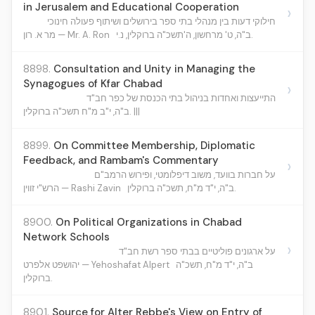
in Jerusalem and Educational Cooperation
›
חילוקי דעות בין מנהלי בתי ספר בירושלים ושיתוף פעולה חינוכי
ב"ה, ט' מרחשון, ה'תשכ"ה ברוקלין, נ.י.
מר א. רון — Mr. A. Ron
8898.
Consultation and Unity in Managing the
Synagogues of Kfar Chabad
›
התייעצות ואחדות בניהול בתי הכנסת של כפר חב"ד
ב"ה, י"ב מ"ח תשכ"ה ברוקלין. |||
8899.
On Committee Membership, Diplomatic
Feedback, and Rambam's Commentary
›
על חברות בוועד, משוב דיפלומטי, ופירוש הרמב"ם
ב"ה, י"ד מ"ח, תשכ"ה ברוקלין.
הרש"י זווין — Rashi Zavin
8900.
On Political Organizations in Chabad
Network Schools
›
על ארגונים פוליטיים בבתי ספר רשת חב"ד
ב"ה, י"ד מ"ח, תשכ"ה
יהושפט אלפרט — Yehoshafat Alpert
ברוקלין.
8901.
Source for Alter Rebbe's View on Entry of