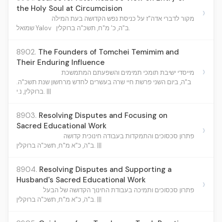
the Holy Soul at Circumcision
›
מקור לדברי אדה"ז על כניסת נפש הקדושה בעת המילה
ב"ה, כ' מ"ח, תשכ"ה ברוקלין.
שמואל Yalov
8902.
The Founders of Tomchei Temimim and
Their Enduring Influence
›
מייסדי ישיבת תומכי תמימים והשפעתם המתמשכת
ב"ה, ביום השני פרשת חיי שרה בעשרים לחדש מרחשון שנת תשכ"ה.
ברוקלין, נ.י. |||
8903.
Resolving Disputes and Focusing on
Sacred Educational Work
›
פתרון סכסוכים והתמקדות בעבודה חינוכית קדושה
ב"ה, כ"א מ"ח, תשכ"ה ברוקלין. |||
8904.
Resolving Disputes and Supporting a
Husband's Sacred Educational Work
›
פתרון סכסוכים ותמיכה בעבודת החינוך הקדושה של הבעל
ב"ה, כ"א מ"ח, תשכ"ה ברוקלין. |||