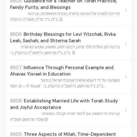
8905.
Guidance for a Teacher on Torah Practice,
Family Purity, and Blessings
›
הדרכה למורה על הנהגה בתורה, טהרת המשפחה, וברכות
ב"ה, כ"ד מ"ח, תשכ"ה ברוקלין. |||
8906.
Birthday Blessings for Levi Yitzchak, Rivka
Leah, Sashah, and Shterna Sarah
›
ברכות יום הולדת ללוי יצחק, רבקה לאה, סאשע, ושטערנא שרה
ב"ה, כ"ז מרחשון, ה'תשכ"ה ברוקלין, נ.י. |||
8907.
Influence Through Personal Example and
Ahavas Yisrael in Education
›
השפעה על ידי דוגמא אישית ואהבת ישראל בחינוך
ב"ה, כ"ז מרחשון, ה'תשכ"ה ברוקלין, נ.י.
פ. יוסף — P. Yosef
8908.
Establishing Married Life with Torah Study
and Joyful Acceptance
›
קביעת חיי נישואין עם לימוד תורה וקבלה בשמחה
שלהי מרחשון תשכ"ה |||
8909.
Three Aspects of Milah, Time-Dependent