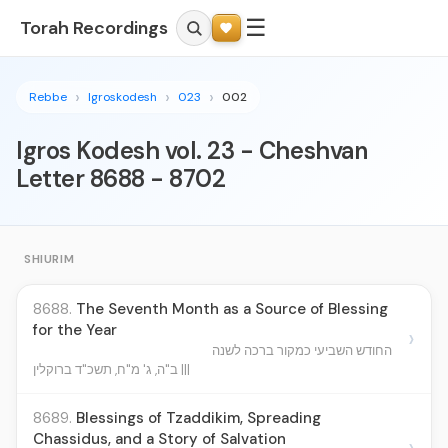
☰
Torah Recordings
Rebbe
Igroskodesh
023
002
Igros Kodesh vol. 23 - Cheshvan
Letter 8688 - 8702
SHIURIM
8688.
The Seventh Month as a Source of Blessing
for the Year
›
החודש השביעי כמקור ברכה לשנה
ב"ה, ג' מ"ח, תשכ"ד ברוקלין |||
8689.
Blessings of Tzaddikim, Spreading
Chassidus, and a Story of Salvation
›