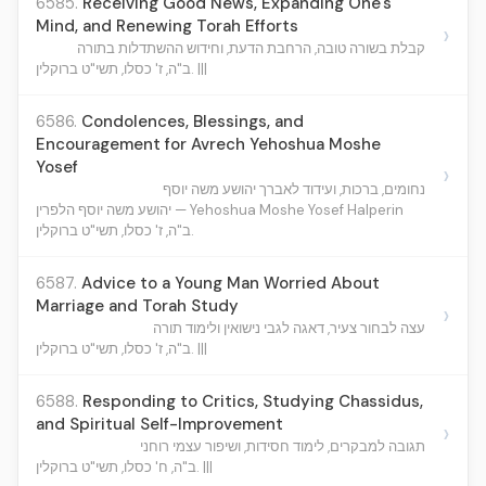
6585.
Receiving Good News, Expanding One's
Mind, and Renewing Torah Efforts
›
קבלת בשורה טובה, הרחבת הדעת, וחידוש ההשתדלות בתורה
ב"ה, ז' כסלו, תשי"ט ברוקלין. |||
6586.
Condolences, Blessings, and
Encouragement for Avrech Yehoshua Moshe
Yosef
›
נחומים, ברכות, ועידוד לאברך יהושע משה יוסף
יהושע משה יוסף הלפרין — Yehoshua Moshe Yosef Halperin
ב"ה, ז' כסלו, תשי"ט ברוקלין.
6587.
Advice to a Young Man Worried About
Marriage and Torah Study
›
עצה לבחור צעיר, דאגה לגבי נישואין ולימוד תורה
ב"ה, ז' כסלו, תשי"ט ברוקלין. |||
6588.
Responding to Critics, Studying Chassidus,
and Spiritual Self-Improvement
›
תגובה למבקרים, לימוד חסידות, ושיפור עצמי רוחני
ב"ה, ח' כסלו, תשי"ט ברוקלין. |||