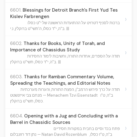
6601.
Blessings for Detroit Branch's First Yud Tes
Kislev Farbrengen
›
ברכות לסניף דטרויט על ההתועדות הראשונה של י"ט כסלו
ב"ה, י"ד כסלו, ה'תשי"ט ברוקלין, נ.י. |||
6602.
Thanks for Books, Unity of Torah, and
Importance of Chassidus Study
›
תודה על הספרים, אחדות התורה, וחשיבות לימוד החסידות
ב"ה, י"ד כסלו, תשי"ט ברוקלין. |||
6603.
Thanks for Ramban Commentary Volume,
Spreading the Teachings, and Editorial Notes
›
תודה על כרך פירוש הרמב"ן, הפצת התורות, והערות מערכתיות
ב"ה, ט"ו
מנחם צבי אייזנשטט — Menachem Tzvi Eisenstadt
כסלו, תשי"ט ברוקלין.
6604.
Opening with a Jug and Concluding with a
Barrel in Chassidic Sources
›
פתח בכד וסיים בחבית במקורות חסידיים
ב"ה, ט"ז כסלו,
נתן דוד רוזנבלום — Natan David Rozenblum