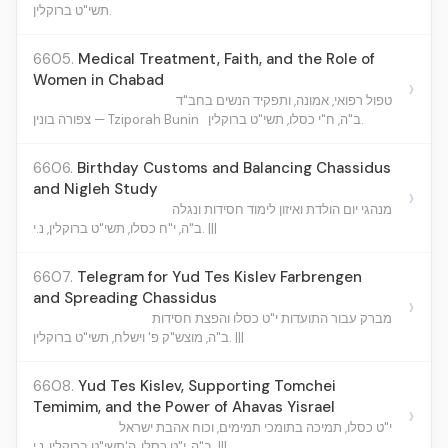
תשי"ט ברוקלין.
6605.
Medical Treatment, Faith, and the Role of
Women in Chabad
›
טפול רפואי, אמונה, ותפקיד הנשים בחב"ד
ב"ה, ח"י כסלו, תשי"ט ברוקלין.
צפורה בונין — Tziporah Bunin
6606.
Birthday Customs and Balancing Chassidus
and Nigleh Study
›
מנהגי יום הולדת ואיזון לימוד חסידות ונגלה
ב"ה, י"ח כסלו, תשי"ט ברוקלין, נ.י. |||
6607.
Telegram for Yud Tes Kislev Farbrengen
and Spreading Chassidus
›
מברק עבור התועדות י"ט כסלו והפצת חסידות
ב"ה, מוצש"ק פ' וישלח, תשי"ט ברוקלין. |||
6608.
Yud Tes Kislev, Supporting Tomchei
Temimim, and the Power of Ahavas Yisrael
›
י"ט כסלו, תמיכה בתומכי תמימים, וכוח אהבת ישראל
ב"ה, י"ט כסלו, ה'תשי"ט ברוקלין, נ.י. |||