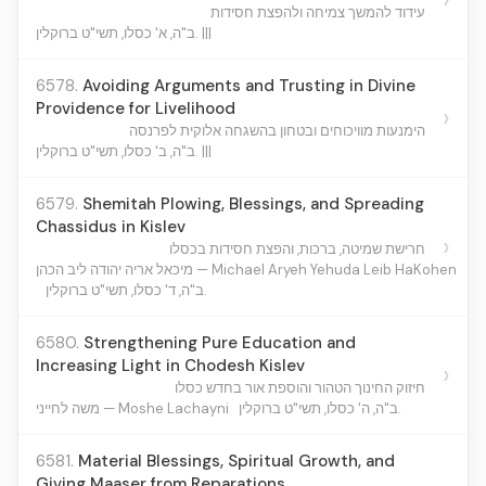
עידוד להמשך צמיחה ולהפצת חסידות
ב"ה, א' כסלו, תשי"ט ברוקלין. |||
6578.
Avoiding Arguments and Trusting in Divine
Providence for Livelihood
›
הימנעות מוויכוחים ובטחון בהשגחה אלוקית לפרנסה
ב"ה, ב' כסלו, תשי"ט ברוקלין. |||
6579.
Shemitah Plowing, Blessings, and Spreading
Chassidus in Kislev
›
חרישת שמיטה, ברכות, והפצת חסידות בכסלו
מיכאל אריה יהודה ליב הכהן — Michael Aryeh Yehuda Leib HaKohen
ב"ה, ד' כסלו, תשי"ט ברוקלין.
6580.
Strengthening Pure Education and
Increasing Light in Chodesh Kislev
›
חיזוק החינוך הטהור והוספת אור בחדש כסלו
ב"ה, ה' כסלו, תשי"ט ברוקלין.
משה לחייני — Moshe Lachayni
6581.
Material Blessings, Spiritual Growth, and
Giving Maaser from Reparations