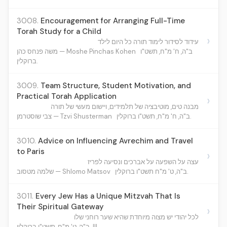
3008.
Encouragement for Arranging Full-Time
Torah Study for a Child
›
עידוד לסידור לימוד תורה כל היום לילד
ב"ה, ח' מ"ח, תשט"ו
משה פנחס כהן — Moshe Pinchas Kohen
ברוקלין.
3009.
Team Structure, Student Motivation, and
Practical Torah Application
›
מבנה טים, מוטיבציה של תלמידים, ויישום מעשי של תורה
ב"ה, ח' מ"ח, תשט"ו ברוקלין.
צבי שוסטרמן — Tzvi Shusterman
3010.
Advice on Influencing Avrechim and Travel
to Paris
›
עצה על השפעה על אברכים ונסיעה לפריז
ב"ה, ט' מ"ח תשט"ו ברוקלין.
שלמה מטסוב — Shlomo Matsov
3011.
Every Jew Has a Unique Mitzvah That Is
Their Spiritual Gateway
›
לכל יהודי יש מצוה מיוחדת שהיא שער רוחני שלו
ב"ה, ט' מ"ח, תשט"ו ברוקלין. |||