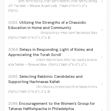
›
צמיחה בלימוד תורה, הדפסת ירחוני תורה, וברכות ליילוד חדש
ב"ה, כ"ח מ"ח, תשט"ו
משה ארי' ליב — Moshe Aryeh Leib
ברוקלין.
3063.
Utilizing the Strengths of a Chassidic
Education in Home and Community
›
ניצול הכוחות של חינוך חסידי בבית ובקהילה
ב"ה, כ"ח מ"ח, תשט"ו ברוקלין. |||
3064.
Delays in Responding, Light of Kislev, and
Appreciating the Torah Scroll
›
עיכובים במענה, אור כסלו, והערכת ספר התורה
ב"ה, כ"ט מ"ח, תשט"ו ברוקלין.
שמואל אבא — Shmuel Aba
3065.
Selecting Rabbinic Candidates and
Supporting Hachnasas Kallah
›
בחירת מועמדים לרבנות ותמיכה בהכנסת כלה
ב"ה, כ"ט מ"ח, תשט"ו ברוקלין. |||
3066.
Encouragement to the Women's Group for
Taharas HaMishpacha in Philadelphia
›