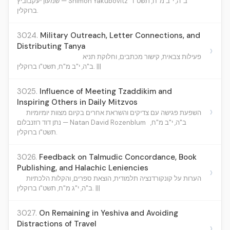
ב"ה, י"ב מ"ח, תשט"ו
שמעון יעקבוביץ — Shimon Yakubovitz
ברוקלין.
3024.
Military Outreach, Letter Connections, and
Distributing Tanya
›
פעילות צבאית, קישור מכתבים, וחלוקת תניא
ב"ה, י"ב מ"ח, תשט"ו ברוקלין. |||
3025.
Influence of Meeting Tzaddikim and
Inspiring Others in Daily Mitzvos
›
השפעת פגישה עם צדיקים והשראת אחרים בקיום מצוות יומיומיות
ב"ה, י"ב מ"ח,
נתן דוד רוזנבלום — Natan David Rozenblum
תשט"ו ברוקלין.
3026.
Feedback on Talmudic Concordance, Book
Publishing, and Halachic Leniencies
›
הערות על קונקורדנציה תלמודית, הוצאת ספרים, והקלות הלכתיות
ב"ה, י"ג מ"ח, תשט"ו ברוקלין. |||
3027.
On Remaining in Yeshiva and Avoiding
Distractions of Travel
›