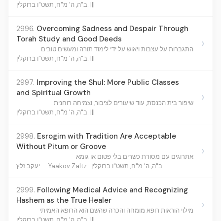
ב"ה, ה' מ"ח, תשט"ו ברוקלין. |||
2996.
Overcoming Sadness and Despair Through
Torah Study and Good Deeds
›
התגברות על עצבות ויאוש על ידי לימוד תורה ומעשים טובים
ב"ה, ה' מ"ח, תשט"ו ברוקלין. |||
2997.
Improving the Shul: More Public Classes
and Spiritual Growth
›
שיפור בית הכנסת, עוד שיעורים לציבור, וצמיחה רוחנית
ב"ה, ה' מ"ח, תשט"ו ברוקלין. |||
2998.
Esrogim with Tradition Are Acceptable
Without Pitum or Groove
›
אתרוגים עם מסורת כשרים בלי פטום או גומא
ב"ה, ה' מ"ח, תשט"ו ברוקלין.
יעקב זלץ — Yaakov Zaltz
2999.
Following Medical Advice and Recognizing
Hashem as the True Healer
›
מילוי הוראות רופא מומחה והכרה שהשם הוא הרופא האמיתי
ב"ה, ה' מ"ח, תשט"ו ברוקלין. |||