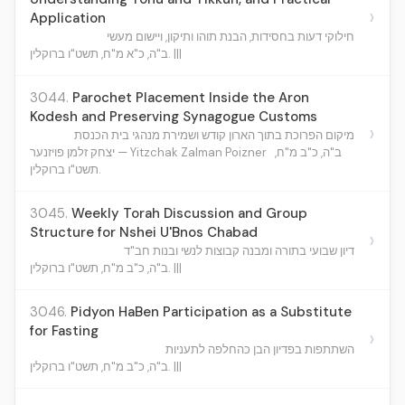
›
Application
חילוקי דעות בחסידות, הבנת תוהו ותיקון, ויישום מעשי
ב"ה, כ"א מ"ח, תשט"ו ברוקלין. |||
3044.
Parochet Placement Inside the Aron
Kodesh and Preserving Synagogue Customs
›
מיקום הפרוכת בתוך הארון קודש ושמירת מנהגי בית הכנסת
ב"ה, כ"ב מ"ח,
יצחק זלמן פויזנער — Yitzchak Zalman Poizner
תשט"ו ברוקלין.
3045.
Weekly Torah Discussion and Group
Structure for Nshei U'Bnos Chabad
›
דיון שבועי בתורה ומבנה קבוצות לנשי ובנות חב"ד
ב"ה, כ"ב מ"ח, תשט"ו ברוקלין. |||
3046.
Pidyon HaBen Participation as a Substitute
for Fasting
›
השתתפות בפדיון הבן כהחלפה לתעניות
ב"ה, כ"ב מ"ח, תשט"ו ברוקלין. |||