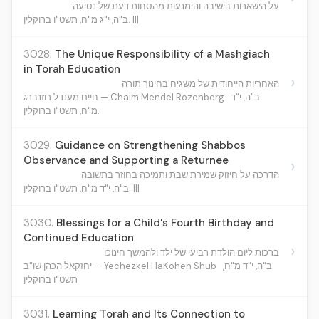
על הישארות בישיבה והימנעות מהסחות דעת של נסיעה
ב"ה, י"ג מ"ח, תשט"ו ברוקלין. |||
3028.
The Unique Responsibility of a Mashgiach
in Torah Education
›
האחריות הייחודית של משגיח בחינוך תורה
ב"ה, י"ד
חיים מענדל רוזנברג — Chaim Mendel Rozenberg
מ"ח, תשט"ו ברוקלין.
3029.
Guidance on Strengthening Shabbos
Observance and Supporting a Returnee
›
הדרכה על חיזוק שמירת שבת ותמיכה בחוזר בתשובה
ב"ה, י"ד מ"ח, תשט"ו ברוקלין. |||
3030.
Blessings for a Child's Fourth Birthday and
Continued Education
›
ברכות ליום הולדת רביעי של ילד ולהמשך חינוכו
ב"ה, י"ד מ"ח,
יחזקאל הכהן שו"ב — Yechezkel HaKohen Shub
תשט"ו ברוקלין
3031.
Learning Torah and Its Connection to