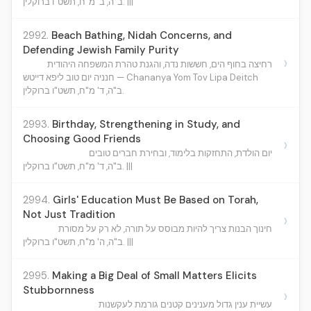
ב"ה, ב' מ"ח, תשט"ו ברוקלין. |||
2992.
Beach Bathing, Nidah Concerns, and
Defending Jewish Family Purity
›
רחיצה בחוף הים, חששות נדה, והגנת טהרת המשפחה היהודית
חנניה יום טוב ליפא דייטש — Chananya Yom Tov Lipa Deitch
ב"ה, ד' מ"ח, תשט"ו ברוקלין.
2993.
Birthday, Strengthening in Study, and
Choosing Good Friends
›
יום הולדת, התחזקות בלימוד, ובחירת חברים טובים
ב"ה, ד' מ"ח, תשט"ו ברוקלין. |||
2994.
Girls' Education Must Be Based on Torah,
Not Just Tradition
›
חינוך הבנות צריך להיות מבוסס על תורה, לא רק על מסורת
ב"ה, ה' מ"ח, תשט"ו ברוקלין. |||
2995.
Making a Big Deal of Small Matters Elicits
Stubbornness
›
עשיית ענין גדול מענינים קטנים גורמת לעקשנות