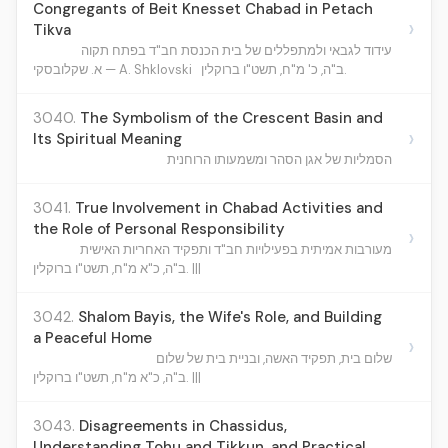
Congregants of Beit Knesset Chabad in Petach
›
Tikva
עידוד לגבאי ולמתפללים של בית הכנסת חב"ד בפתח תקוה
ב"ה, כ' מ"ח, תשט"ו ברוקלין.
א. שקלובסקי — A. Shklovski
3040.
The Symbolism of the Crescent Basin and
›
Its Spiritual Meaning
הסמליות של אגן הסהר ומשמעותו הרוחנית
3041.
True Involvement in Chabad Activities and
the Role of Personal Responsibility
›
מעורבות אמיתית בפעילויות חב"ד ותפקיד האחריות האישית
ב"ה, כ"א מ"ח, תשט"ו ברוקלין. |||
3042.
Shalom Bayis, the Wife's Role, and Building
a Peaceful Home
›
שלום בית, תפקיד האשה, ובניית בית של שלום
ב"ה, כ"א מ"ח, תשט"ו ברוקלין. |||
3043.
Disagreements in Chassidus,
Understanding Tohu and Tikkun, and Practical