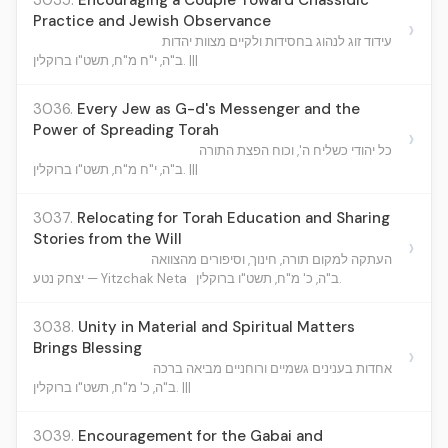
3035.
Encouraging a Couple Toward Chassidic
Practice and Jewish Observance
›
עידוד זוג לנהוג בחסידות ולקיים מצוות יהדות
ב"ה, י"ח מ"ח, תשט"ו ברוקלין. |||
3036.
Every Jew as G-d's Messenger and the
Power of Spreading Torah
›
כל יהודי כשליח ה', וכוח הפצת התורה
ב"ה, י"ח מ"ח, תשט"ו ברוקלין. |||
3037.
Relocating for Torah Education and Sharing
Stories from the Will
›
העתקה למקום תורה, חינוך, וסיפורים מהצוואה
ב"ה, כ' מ"ח, תשט"ו ברוקלין.
יצחק נטע — Yitzchak Neta
3038.
Unity in Material and Spiritual Matters
Brings Blessing
›
אחדות בענינים גשמיים ורוחניים מביאה ברכה
ב"ה, כ' מ"ח, תשט"ו ברוקלין. |||
3039.
Encouragement for the Gabai and