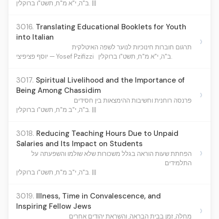
ב"ה, י"א מ"ח, תשט"ו ברוקלין. |||
3016.
Translating Educational Booklets for Youth
into Italian
›
תרגום חוברות חינוכיות לנוער לשפה האיטלקית
ב"ה, י"א מ"ח, תשט"ו ברוקלין.
יוסף פציפיצי — Yosef Pzifizzi
3017.
Spiritual Livelihood and the Importance of
Being Among Chassidim
›
פרנסה רוחנית וחשיבות ההימצאות בין חסידים
ב"ה, י"ב מ"ח, תשט"ו ברוקלין. |||
3018.
Reducing Teaching Hours Due to Unpaid
Salaries and Its Impact on Students
›
הפחתת שעות הוראה בגלל משכורות שלא שולמו והשפעתה על
התלמידים
ב"ה, י"ב מ"ח, תשט"ו ברוקלין. |||
3019.
Illness, Time in Convalescence, and
Inspiring Fellow Jews
›
מחלה, זמן בבית הבראה, והשראת יהודים אחרים