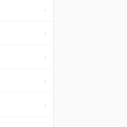
›
›
›
›
›