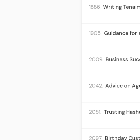
1886.
Writing Tenai
1905.
Guidance for a
2009.
Business Succ
2042.
Advice on Age
2051.
Trusting Hashe
2097.
Birthday Cust