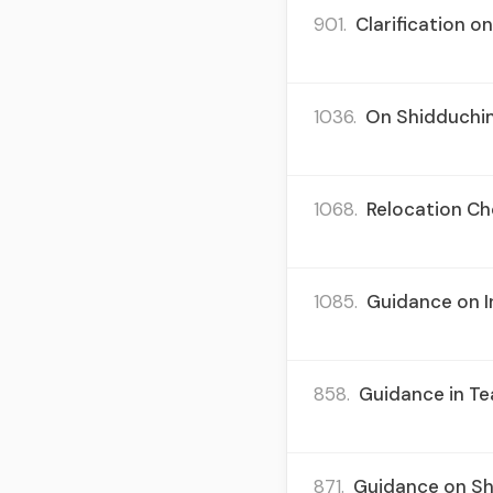
901.
Clarification o
1036.
On Shidduchim
1068.
Relocation Ch
1085.
Guidance on In
858.
Guidance in Te
871.
Guidance on Sh