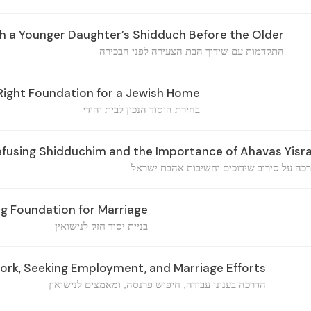
h a Younger Daughter’s Shidduch Before the Older
התקדמות עם שידוך הבת הצעירה לפני הבכירה
Right Foundation for a Jewish Home
בחירת היסוד הנכון לבית יהודי
fusing Shidduchim and the Importance of Ahavas Yisra
כה על סירוב שידוכים וחשיבות אהבת ישראל
ng Foundation for Marriage
בניית יסוד חזק לנישואין
rk, Seeking Employment, and Marriage Efforts
הדרכה בעניני עבודה, חיפוש פרנסה, ומאמצים לנישואין