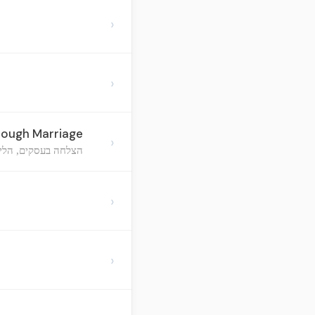
›
›
rough Marriage
›
הצלחה בעסקים, הליכה
›
›