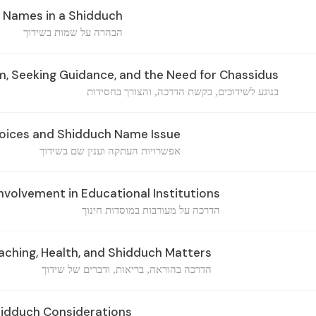
n Names in a Shidduch
הבהרה על שמות בשידוך
, Seeking Guidance, and the Need for Chassidus
בנוגע לשידוכים, בקשת הדרכה, והצורך בחסידות
oices and Shidduch Name Issue
אפשרויות העתקה וענין שם בשידוך
volvement in Educational Institutions
הדרכה על מעורבות במוסדות חינוך
aching, Health, and Shidduch Matters
הדרכה בהוראה, בריאות, ודברים של שידוך
idduch Considerations