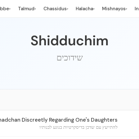
ebbe
Talmud
Chassidus
Halacha
Mishnayos
I
▾
▾
▾
▾
▾
Shidduchim
שידוכים
hadchan Discreetly Regarding One's Daughters
להתייעץ עם שדכן בדיסקרטיות בנוגע לבנותיו