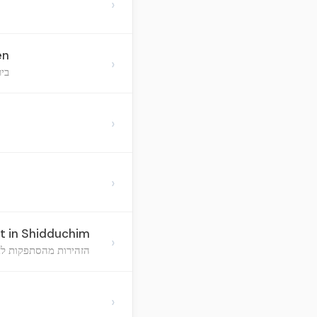
›
en
›
ביר
›
›
t in Shidduchim
›
הזהירות מהסתפקות לאח
›