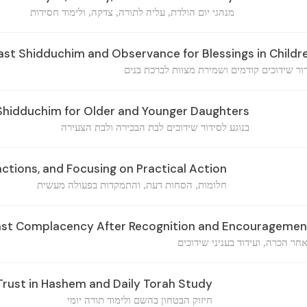
מנהגי יום הולדת, עליה לתורה, צדקה, ולימוד חסידות
ast Shidduchim and Observance for Blessings in Childr
ור שידוכים קודמים ושמירת מצוות לברכת בנים
Shidduchim for Older and Younger Daughters
בנוגע לסידור שידוכים לבת הבכירה ולבת הצעירה
ctions, and Focusing on Practical Action
חלומות, הסחות דעת, והתמקדות בפעולה מעשית
st Complacency After Recognition and Encouragemen
ר הכרה, ועידוד בעניני שידוכים
rust in Hashem and Daily Torah Study
חיזוק הבטחון בהשם ולימוד תורה יומי