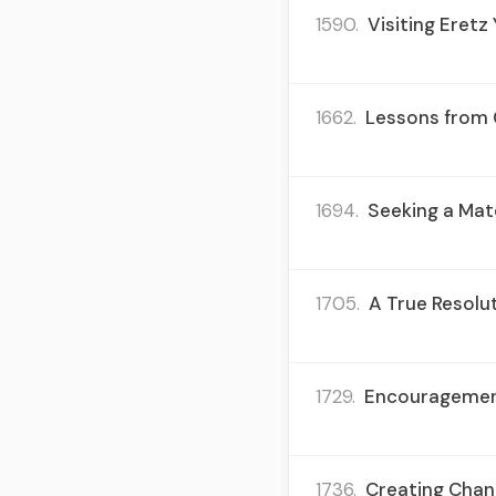
1590.
Visiting Eretz
1662.
Lessons from G
1694.
Seeking a Matc
1705.
A True Resolut
1729.
Encouragement 
1736.
Creating Chann