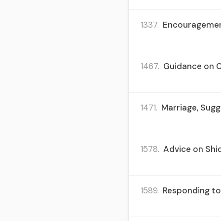
1337.
Encouragement
1467.
Guidance on 
1471.
Marriage, Sugg
1578.
Advice on Shid
1589.
Responding to 