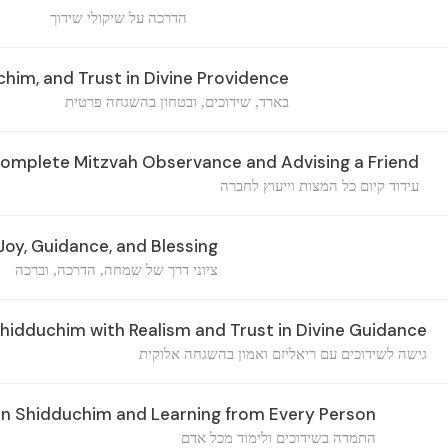
הדרכה על שיקולי שידוך
him, and Trust in Divine Providence
בארד, שידוכים, ובטחון בהשגחה פרטית
omplete Mitzvah Observance and Advising a Friend
עידוד קיום כל המצות וייעוץ לחברה
Joy, Guidance, and Blessing
ציוני דרך של שמחה, הדרכה, וברכה
idduchim with Realism and Trust in Divine Guidance
גישה לשידוכים עם ריאליזם ואמון בהשגחה אלוקית
n Shidduchim and Learning from Every Person
התמדה בשידוכים ולימוד מכל אדם