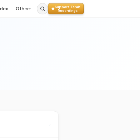
Support Torah
ndex
Other
▾
Recordings
›