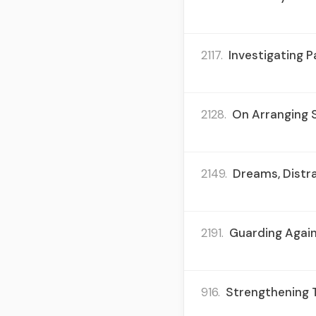
2117.
Investigating P
2128.
On Arranging 
2149.
Dreams, Distra
2191.
Guarding Again
916.
Strengthening T