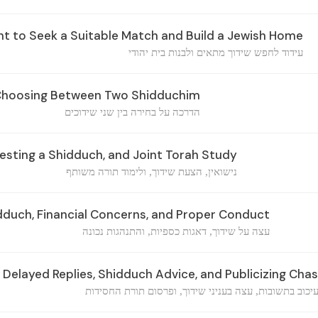
 to Seek a Suitable Match and Build a Jewish Home
עידוד לחפש שידוך מתאים ולבנות בית יהודי
Choosing Between Two Shidduchim
הדרכה על בחירה בין שני שידוכים
esting a Shidduch, and Joint Torah Study
נישואין, הצעת שידוך, ולימוד תורה משותף
duch, Financial Concerns, and Proper Conduct
עצה על שידוך, דאגות כספיות, והתנהגות נכונה
Delayed Replies, Shidduch Advice, and Publicizing Cha
יכוב בתשובות, עצה בעניני שידוך, ופרסום תורת החסידות