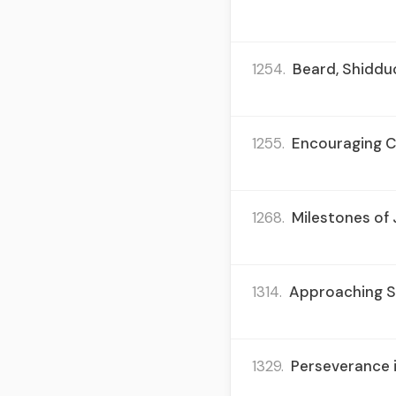
1254.
Beard, Shidduc
1255.
Encouraging C
1268.
Milestones of 
1314.
Approaching Sh
1329.
Perseverance i