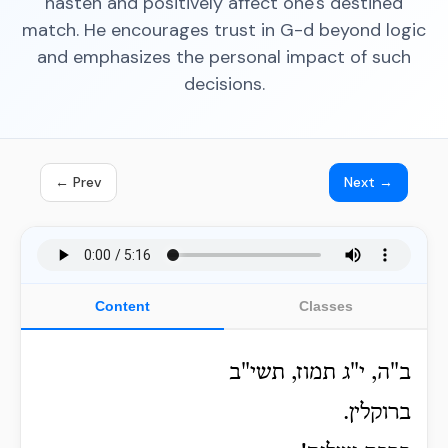
hasten and positively affect one's destined
match. He encourages trust in G-d beyond logic
and emphasizes the personal impact of such
decisions.
← Prev
Next →
Content
Classes
ב"ה, י"ג תמוז, תשי"ב
ברוקלין.