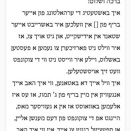
ברכה ושלום!
איך באשטעטיג די ערהאלטונג פון אייער
בריף פון [] אין וועלכען איר באשרייבט אייער
שטאנד אין אידישקייט, און גיט אויך צו, אז
איר ווילט ניט פארזיכערן צו נעמען א פעסטען
באשלוס, ויילע איר ווייסט ניט ווי די צוקונפט
וועט זיך אויסשטעלען.
איך וויל אייך דא באטאנען, ווי איך האב אייך
אנגעוויזן אין מיין בריף פון ג' תמוז, אז עס איז
אלעמען באוואוסט אז אין א געוויסער מאס,
היינגט אפ די צוקונפט פון דעם מענשן אליין,
אן ספעציעל בנוגע צו אייך, איז ווי איך האב