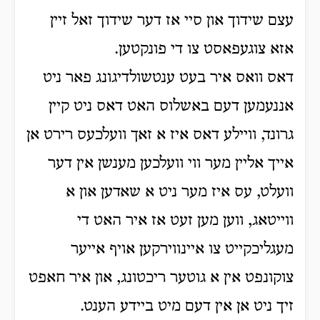
עצם שידוך און סיי אז דער שידוך זאל זיין
אזא צוגעפאסט צו די פונקטען.
דאס וואס איר בעט ענטשולדיגונג פאר ניט
אננעמען דעם באשלוס האט דאס ניט קיין
גרונד, וויילע דאס איז א זאך וועלכעס רירט אן
אייך אליין מער ווי וועלכען מענשן אין דער
וועלט, עס איז מער ניט א שאדען און א
ווייטאג, ווען מען זעט אז איר האט די
מעגליכקייט צו איינווירקען אויף אייער
צוקונפט אין א גוטער ריכטונג, און איר חאפט
זיך ניט אן אין דעם מיט ביידע הענט.