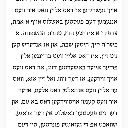
אייך געשריבען אז דאס אליין וואס איר וועט
אננעמען דעם פעסטען באשלוס אויף א אמת,
צו פירן א אידישע הויז, טהרת המשפחה, א
כשר'ה קיך, היטען שבת, און אז אנדערש קען
ניט זיין, איז דאס אליין וועט בריינגען אלץ
פריער אייער באשערטען זיווג, און דאס וועט
אויך ווירקען, אז דער זיווג זאל זיין אזא, וואס
ער אליין וועט אנהאלטן דאס אלעס, אדער
איר וועט קענען אויסווירקען דאס בא עם, און
דער ניט פעסטער באשלוס אין דער פראגע,
שוואכט אפ די געזאגטע פונקטען, סיי דעם