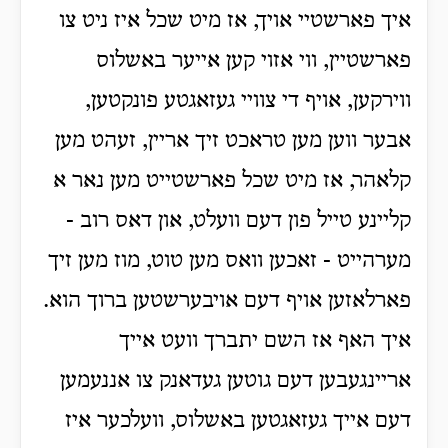
איך פארשטיי אויך, אז מיט שכל איז ניט צו
פארשטיין, ווי אזוי קען אייער באשלוס
ווירקען, אויף די צוויי געזאגטע פונקטען,
אבער ווען מען טראכט זיך אריין, זעהט מען
קלאהר, אז מיט שכל פארשטייט מען נאר א
קליינע טייל פון דעם וועלט, און דאס רוב -
מערהייט - זאכען וואס מען טוט, מוז מען זיך
פארלאזען אויף דעם אויבערשטען ברוך הוא.
איך האף אז השם יתברך וועט אייך
אריינגעבען דעם גוטען געדאנק צו אננעמען
דעם אייך געזאגטען באשלוס, וועלכער איז