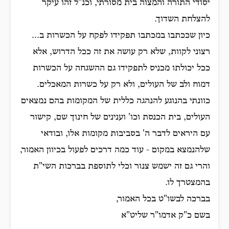
יסודי התורה והמצוה בית מסורתי, וכנ"ל זהו עיקר
להצלחת השדוך.
כיון שככתבו במכתבו תפקידו לפקח על הכשרות ב...
רצוני לקוות, שלא רק עושה את זה ככל הדרוש, אלא
ככל יכולתו מכניס לתפקידו גם ההשגחה על הכשרות
דמוח ולב של העולים, ולא רק על כשרות המאכלים.
כוונתי בהנוגע להנהגה כללית של המקומות בהם נמצאים
העולים, בית הכנסת וכו' וענינים של חינוך שם, קישור
עם היראים לדבר ה' בסביבות מקומות אלו, ובודאי
שלהנמצא במקום - עוד כמה דרכים לפעול בכיוון האמור,
והרי גם זה ישמש צנור וכלי לתוספת בברכות השי"ת
בהמצטרך לו.
בברכה לבשו"ט בכל האמור,
בשם כ"ק אדמו"ר שליט"א