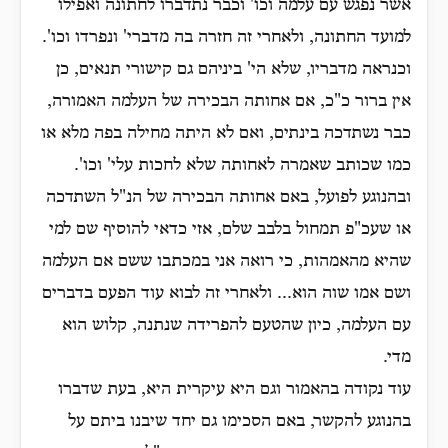
אשר נפגש עם עלמה וכו' וכבר נתדברו לחתונה ואפילו
למועד החתונה, ולאחרי זה חזרה בה מדברי' ונפרדו וכו'.
וכנראה מדבריו, שלא הי' ביניהם גם קישורי תנאים, כן
אין ברור כ"כ, אם אחותה הבכירה של העלמה האמורה,
כבר נשתדכה בינתים, ואם לא היתה מחילה בפה מלא או
כמו שכותב שאמרה לאחותה שלא לחכות עלי' וכו'.
ובהנוגע לפועל, באם אחותה הבכירה של הנ"ל השתדכה
או שעכ"פ תמחול בלבב שלם, אזי כדאי להוסיף שם למי
שהיא מהאמהות, כי רואה אני במכתבו ששם אם העלמה
ושם אמו שוה הוא... ולאחרי זה לבוא עוד הפעם בדברים
עם העלמה, כיון שהטעם להפרידה שנתנה, קלוש הוא
מדי.
עוד נקודה בהאמור וגם היא עיקרית היא, בעת שדברו
בהנוגע להקשר, באם הסכימו גם יחד שיבנו ביתם על