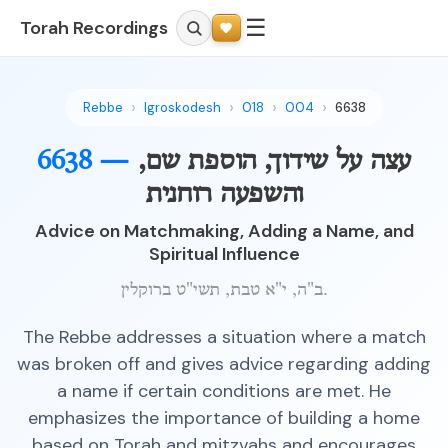
☰
Torah Recordings
Rebbe
Igroskodesh
018
004
6638
עצה על שידוך, הוספת שם,
6638 —
והשפעה רוחנית
Advice on Matchmaking, Adding a Name, and
Spiritual Influence
ב"ה, י"א טבת, תשי"ט ברוקלין.
The Rebbe addresses a situation where a match
was broken off and gives advice regarding adding
a name if certain conditions are met. He
emphasizes the importance of building a home
based on Torah and mitzvahs and encourages