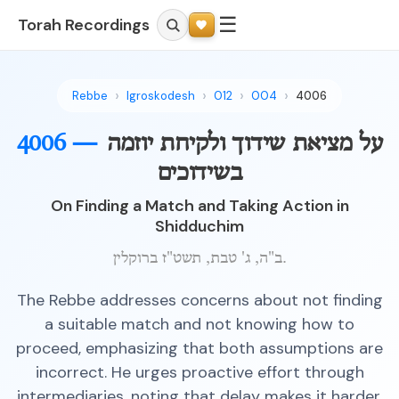
☰
Torah Recordings
Rebbe
Igroskodesh
012
004
4006
על מציאת שידוך ולקיחת יוזמה
4006 —
בשידוכים
On Finding a Match and Taking Action in
Shidduchim
ב"ה, ג' טבת, תשט"ז ברוקלין.
The Rebbe addresses concerns about not finding
a suitable match and not knowing how to
proceed, emphasizing that both assumptions are
incorrect. He urges proactive effort through
intermediaries, noting that delay makes it harder,