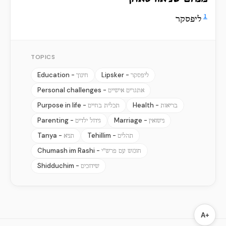
1
ליפסקר
TOPICS
Education -
Lipsker -
ליפסקר
חינוך
Personal challenges -
אתגרים אישיים
Purpose in life -
Health -
בריאות
תכלית בחיים
Parenting -
Marriage -
נישואין
גידול ילדים
Tanya -
Tehillim -
תהלים
תניא
Chumash im Rashi -
חומש עם פרש"י
Shidduchim -
שידוכים
A+