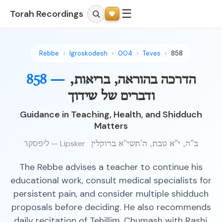
☰
Torah Recordings
Rebbe
Igroskodesh
004
Teves
858
הדרכה בהוראה, בריאות,
858 —
ודברים של שידוך
Guidance in Teaching, Health, and Shidduch
Matters
ליפסקר — Lipsker
ב"ה, י"א טבת, ה'תשי"א ברוקלין
The Rebbe advises a teacher to continue his
educational work, consult medical specialists for
persistent pain, and consider multiple shidduch
proposals before deciding. He also recommends
daily recitation of Tehillim, Chumash with Rashi,