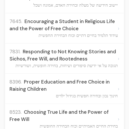
יישוב הידיעה של מעלה ובחירת האדם, אמונה ושכל
7645.
Encouraging a Student in Religious Life
›
and the Power of Free Choice
עידוד תלמיד בחיים דתיים וכוח הבחירה החפשית
7831.
Responding to Not Knowing Stories and
›
Sichos, Free Will, and Rootedness
תגובה על אי ידיעת סיפורים ושיחות, בחירה חופשית, ושורשיות
8396.
Proper Education and Free Choice in
›
Raising Children
חינוך נכון ובחירה חפשית בגידול ילדים
8523.
Choosing True Life and the Power of
›
Free Will
בחירת החיים האמיתיים וכוח הבחירה החופשית