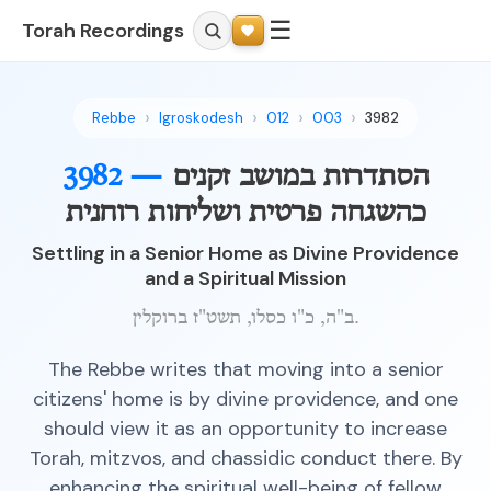
☰
Torah Recordings
Rebbe
Igroskodesh
012
003
3982
הסתדרות במושב זקנים
3982 —
כהשגחה פרטית ושליחות רוחנית
Settling in a Senior Home as Divine Providence
and a Spiritual Mission
ב"ה, כ"ו כסלו, תשט"ז ברוקלין.
The Rebbe writes that moving into a senior
citizens' home is by divine providence, and one
should view it as an opportunity to increase
Torah, mitzvos, and chassidic conduct there. By
enhancing the spiritual well-being of fellow