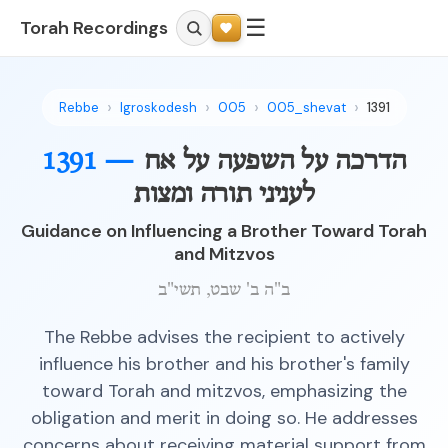
☰
Torah Recordings
Rebbe
Igroskodesh
005
005_shevat
1391
הדרכה על השפעה על אח
1391 —
לעניני תורה ומצות
Guidance on Influencing a Brother Toward Torah
and Mitzvos
ב"ה ב' שבט, תשי"ב
The Rebbe advises the recipient to actively
influence his brother and his brother's family
toward Torah and mitzvos, emphasizing the
obligation and merit in doing so. He addresses
concerns about receiving material support from