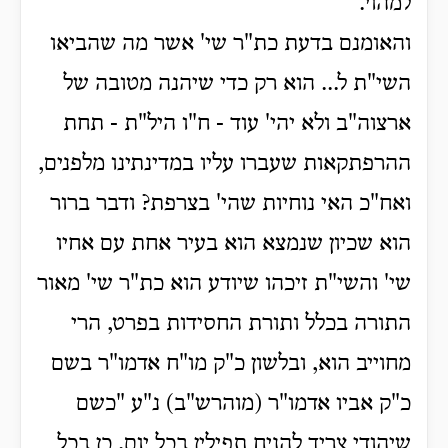
למהוי.
והאומנם בדעת כת"ר שי' אשר מה שהביאו
השי"ת ל... הוא רק כדי שיהנה מטובה של
ארצוה"ב ולא יהי' עוד - ח"ו היל"ת - תחת
ההרפתקאות שעברו עליו במדינתינו מלפנים,
ואח"כ האי נוחיות שהי' בצרפת? ודבר ברור
הוא שכיון שנמצא הוא בעיר אחת עם אחיו
שי' והשי"ת זיכהו שיודע הוא כת"ר שי' מאור
התורה בכלל ותורת החסידות בפרט, הרי
מחוייב הוא, ובלשון כ"ק מו"ח אדמו"ר בשם
כ"ק אביו אדמו"ר (מוהרש"ב) נ"ע "כשם
שיהודי צריך להניח תפילין בכל יום, כן בכל