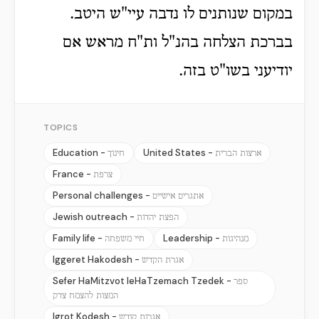
במקום שנותנים לו נדבה עיי"ש היטב.
בברכת הצלחה בהנ"ל ות"ח מראש אם
יודיעני בשו"ט בזה.
TOPICS
Education -
United States -
ארצות הברית
חינוך
France -
צרפת
Personal challenges -
אתגרים אישיים
Jewish outreach -
הפצת יהדות
Family life -
Leadership -
מנהיגות
חיי משפחה
Iggeret Hakodesh -
אגרת הקדש
Sefer HaMitzvot leHaTzemach Tzedek -
ספר
המצות להצמח צדק
Igrot Kodesh -
אגרות קודש