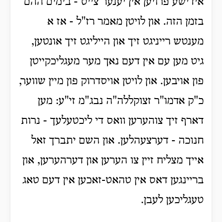
אידישע פרויען אין יענער צייט - בימים ההם
בזמן הזה. און לויטן מאמר רז"ל - אז א
מענטש רייניגט זיך און הייליגט זיך אונטען,
גיט מען עם אין דעם נאך מער מעגליכקייטן
פון אויבען. און לויטן אויסדרוק פון מיין שווער,
כ"ק אדמו"ר זצוקללה"ה נבג"מ זי"ע: מען
דארף זיך צוהערען וואס די ליכטעלעך - נרות
חנוכה - דערצעהלען. און השם יתברך זאל
אייך מצליח זיין צו הערען און דערהערען, און
בריינגען דאס אין טהאט-זאכען אין דעם טאג
טעגליכען לעבן.