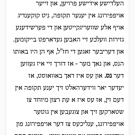
העלדישע אידישע פרויען, און זייער
אויפפירונג אין יענער תקופה, ניט קוקענדיג
אויף אלע שוועריגקייטען און די פערשידענע
גזירות וועלכע זיי האבען געדארפט בייקומען.
און דעריבער זאגען די חז"ל, אף הן היו באותו
הנס, און נאך מער - אז דורך זיי איז געווען
דער
נס
.
און עס איז דאך באוואוסט, אז
יעדער יאר ווידערהאלט זיך יענע תקופה אין
דעם זין, אז עס איז א עת רצון מיוחד צו
שטארקען זיך און צוגעבען אין גוטער
אויפפירונג, ענליכעס צו דער אויפפירונג פון