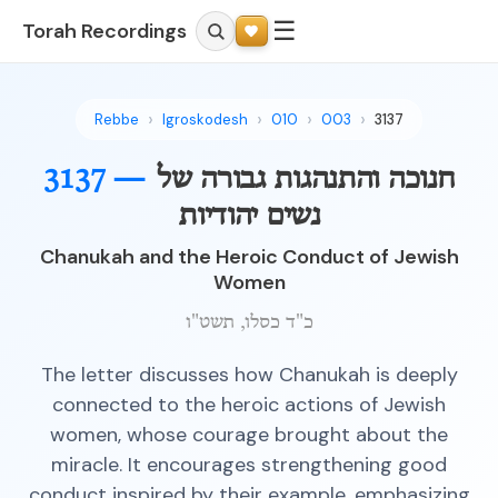
☰
Torah Recordings
Rebbe
Igroskodesh
010
003
3137
חנוכה והתנהגות גבורה של
3137 —
נשים יהודיות
Chanukah and the Heroic Conduct of Jewish
Women
כ"ד כסלו, תשט"ו
The letter discusses how Chanukah is deeply
connected to the heroic actions of Jewish
women, whose courage brought about the
miracle. It encourages strengthening good
conduct inspired by their example, emphasizing