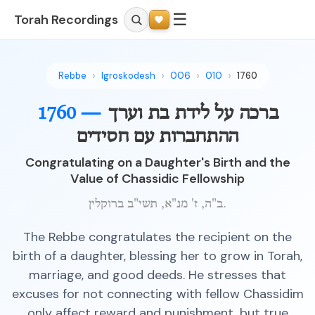
☰
Torah Recordings
Rebbe
Igroskodesh
006
010
1760
ברכה על לידת בת וערך
1760 —
ההתחברות עם חסידים
Congratulating on a Daughter's Birth and the
Value of Chassidic Fellowship
ב"ה, ז' מנ"א, תשי"ב ברוקלין.
The Rebbe congratulates the recipient on the
birth of a daughter, blessing her to grow in Torah,
marriage, and good deeds. He stresses that
excuses for not connecting with fellow Chassidim
only affect reward and punishment, but true