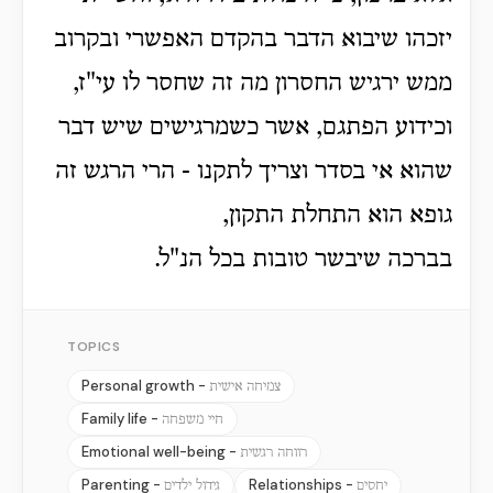
יזכהו שיבוא הדבר בהקדם האפשרי ובקרוב
ממש ירגיש החסרון מה זה שחסר לו עי"ז,
וכידוע הפתגם, אשר כשמרגישים שיש דבר
שהוא אי בסדר וצריך לתקנו - הרי הרגש זה
גופא הוא התחלת התקון,
בברכה שיבשר טובות בכל הנ"ל.
TOPICS
Personal growth -
צמיחה אישית
Family life -
חיי משפחה
Emotional well-being -
רווחה רגשית
Parenting -
Relationships -
יחסים
גידול ילדים