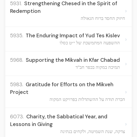
5931.
Strengthening Chesed in the Spirit of
›
Redemption
חיזוק החסד ברוח הגאולה
5935.
The Enduring Impact of Yud Tes Kislev
›
ההשפעה המתמשכת של י״ט כסלו
5968.
Supporting the Mikvah in Kfar Chabad
›
תמיכה במקוה בכפר חב"ד
5983.
Gratitude for Efforts on the Mikveh
›
Project
הכרת תודה על ההשתדלות בפרויקט המקוה
6073.
Charity, the Sabbatical Year, and
›
Lessons in Giving
צדקה, שנת השמיטה, ולקחים בנתינה