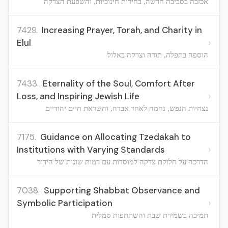
אכזבה בסביבה חדשה, בחירות חינוכיות, והשפעת הצדקה
7429.
Increasing Prayer, Torah, and Charity in
›
Elul
הוספה בתפלה, תורה וצדקה באלול
7433.
Eternality of the Soul, Comfort After
›
Loss, and Inspiring Jewish Life
נצחיות הנפש, נחמה לאחר אבדה, והשראת חיים יהודיים
7175.
Guidance on Allocating Tzedakah to
›
Institutions with Varying Standards
הדרכה על חלוקת צדקה למוסדות עם רמות שונות של הידור
7038.
Supporting Shabbat Observance and
›
Symbolic Participation
תמיכה בשמירת שבת והשתתפות סמלית