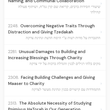
Naming, and Communal Collaboration
›
שיעורי חסידות ברבים, קריאת שם קרן גמ"ח, ושיתוף פעולה
קהילתי
2248.
Overcoming Negative Traits Through
›
Distraction and Giving Tzedakah
התגברות על מדות רעות ע"י היסח הדעת ונתינת צדקה
2281.
Unusual Damages to Building and
›
Increasing Blessings Through Charity
נזקים בלתי רגילים לבנין והגדלת ברכות על ידי צדקה
2308.
Facing Building Challenges and Giving
›
Maaser to Charity
התמודדות עם קישויים בבנין ונתינת מעשר לצדקה
2313.
The Absolute Necessity of Studying
›
Pnimiyus HaTorah in Our Generation