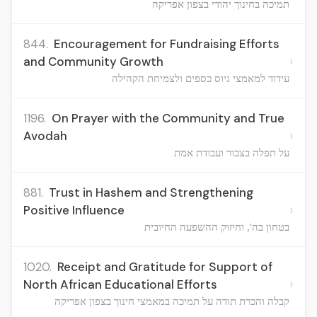
תמיכה בחינוך יהודי בצפון אפריקה
844.
Encouragement for Fundraising Efforts
›
and Community Growth
עידוד למאמצי גיוס כספים ולצמיחת הקהילה
1196.
On Prayer with the Community and True
›
Avodah
על תפלה בצבור ועבודת אמת
881.
Trust in Hashem and Strengthening
›
Positive Influence
בטחון בה', וחיזוק ההשפעה החיובית
1020.
Receipt and Gratitude for Support of
›
North African Educational Efforts
קבלה והכרת תודה על תמיכה במאמצי חינוך בצפון אפריקה