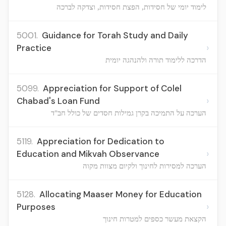
לימוד יומי של חסידות, הפצת חסידות, וצדקה לברכה
5001.
Guidance for Torah Study and Daily
›
Practice
הדרכה ללימוד תורה ולהנהגה יומית
5099.
Appreciation for Support of Colel
›
Chabad's Loan Fund
הערכה על התמיכה בקרן גמילות חסדים של כולל חב"ד
5119.
Appreciation for Dedication to
›
Education and Mikvah Observance
הערכה למסירות לחינוך ולקיום מצוות מקוה
5128.
Allocating Maaser Money for Education
›
Purposes
הקצאת מעשר כספים למטרות חינוך