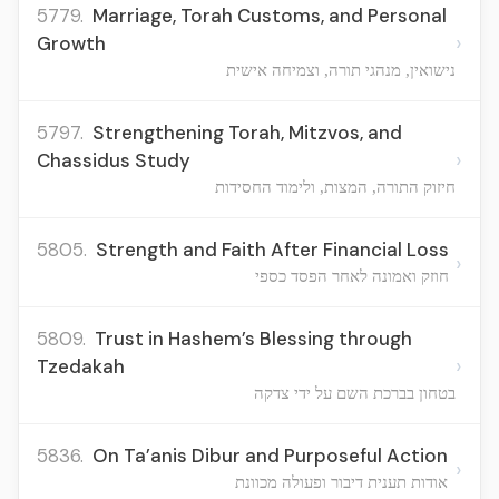
5779.
Marriage, Torah Customs, and Personal
›
Growth
נישואין, מנהגי תורה, וצמיחה אישית
5797.
Strengthening Torah, Mitzvos, and
›
Chassidus Study
חיזוק התורה, המצות, ולימוד החסידות
5805.
Strength and Faith After Financial Loss
›
חוזק ואמונה לאחר הפסד כספי
5809.
Trust in Hashem’s Blessing through
›
Tzedakah
בטחון בברכת השם על ידי צדקה
5836.
On Ta’anis Dibur and Purposeful Action
›
אודות תענית דיבור ופעולה מכוונת