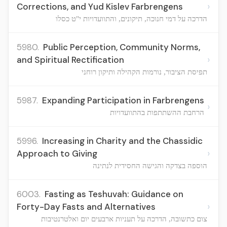
›
Corrections, and Yud Kislev Farbrengens
הדרכה על דמי חנוכה, תיקונים, והתוועדויות י"ט כסלו
5980.
Public Perception, Community Norms,
›
and Spiritual Rectification
תפיסת הציבור, נורמות הקהילה ותיקון רוחני
5987.
Expanding Participation in Farbrengens
›
הרחבת ההשתתפות בהתוועדויות
5996.
Increasing in Charity and the Chassidic
›
Approach to Giving
הוספה בצדקה והגישה החסידית לנתינה
6003.
Fasting as Teshuvah: Guidance on
›
Forty-Day Fasts and Alternatives
צום כתשובה, הדרכה על תעניות ארבעים יום ואלטרנטיבות