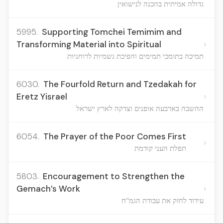
גדולה אמיתית בהכנה לנישואין
5995.
Supporting Tomchei Temimim and
›
Transforming Material into Spiritual
תמיכה בתומכי תמימים והפיכת גשמיות לרוחניות
6030.
The Fourfold Return and Tzedakah for
›
Eretz Yisrael
ההשבה בארבעה אופנים וצדקה לארץ ישראל
6054.
The Prayer of the Poor Comes First
›
תפלת העני קודמת
5803.
Encouragement to Strengthen the
›
Gemach’s Work
עידוד לחזק את עבודת הגמ"ח