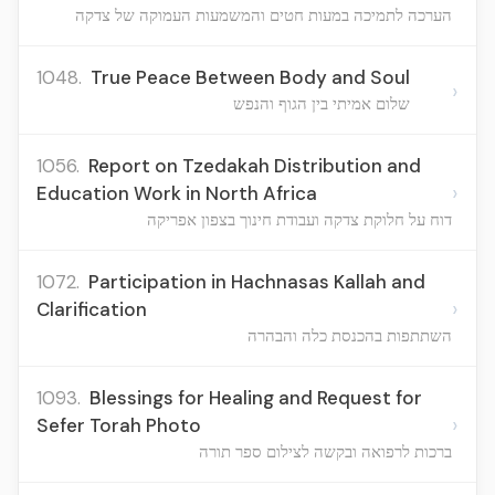
הערכה לתמיכה במעות חטים והמשמעות העמוקה של צדקה
1048.
True Peace Between Body and Soul
›
שלום אמיתי בין הגוף והנפש
1056.
Report on Tzedakah Distribution and
›
Education Work in North Africa
דוח על חלוקת צדקה ועבודת חינוך בצפון אפריקה
1072.
Participation in Hachnasas Kallah and
›
Clarification
השתתפות בהכנסת כלה והבהרה
1093.
Blessings for Healing and Request for
›
Sefer Torah Photo
ברכות לרפואה ובקשה לצילום ספר תורה