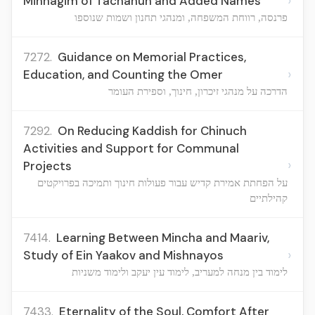
›
Minhagim of Tachanun and Added Names
פרנסה, רווחת המשפחה, ומנהגי תחנון ושמות שנוספו
7272.
Guidance on Memorial Practices,
›
Education, and Counting the Omer
הדרכה על מנהגי זיכרון, חינוך, וספירת העומר
7292.
On Reducing Kaddish for Chinuch
Activities and Support for Communal
›
Projects
על הפחתת אמירת קדיש עבור פעולות חינוך ותמיכה בפרויקטים
קהילתיים
7414.
Learning Between Mincha and Maariv,
›
Study of Ein Yaakov and Mishnayos
לימוד בין מנחה למעריב, לימוד עין יעקב ולימוד משניות
7433.
Eternality of the Soul, Comfort After