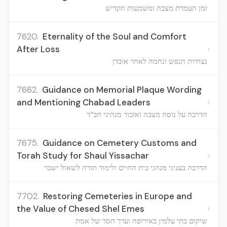
זמן העמדת מצבה ומשמעות הקדיש
7620.
Eternality of the Soul and Comfort
›
After Loss
נצחיות הנפש ונחמה לאחר אובדן
7662.
Guidance on Memorial Plaque Wording
›
and Mentioning Chabad Leaders
הדרכה על נוסח מצבה ואזכור מנהיגי חב"ד
7675.
Guidance on Cemetery Customs and
›
Torah Study for Shaul Yissachar
הדרכה בעניני מנהגי בית החיים ולימוד תורה לשאול ישכר
7702.
Restoring Cemeteries in Europe and
›
the Value of Chesed Shel Emes
שיקום בתי עלמין באירופה וערך חסד של אמת