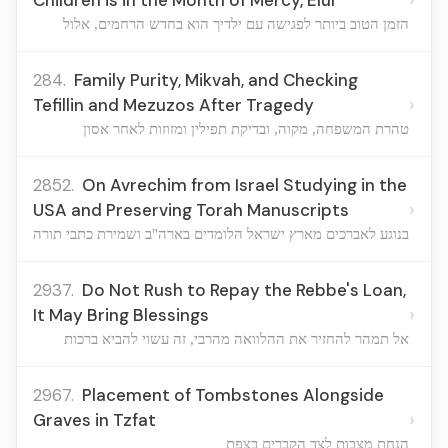
Children is in the Month of Mercy, Elul
הזמן הטוב ביותר לפגישה עם ילדיך הוא בחדש הרחמים, אלול
284.
Family Purity, Mikvah, and Checking
›
Tefillin and Mezuzos After Tragedy
טהרת המשפחה, מקוה, ובדיקת תפילין ומזוזות לאחר אסון
2852.
On Avrechim from Israel Studying in the
›
USA and Preserving Torah Manuscripts
בנוגע לאברכים מארץ ישראל הלומדים בארה"ב ושמירת כתבי תורה
2937.
Do Not Rush to Repay the Rebbe's Loan,
›
It May Bring Blessings
אל תמהר להחזיר את ההלוואה מהרבי, זה עשוי להביא ברכות
2967.
Placement of Tombstones Alongside
›
Graves in Tzfat
הנחת מצבות לצד הקברים בצפת