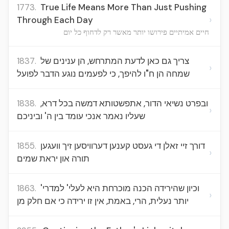
1773.
True Life Means More Than Just Pushing
›
Through Each Day
חיים אמיתיים פירושו יותר מאשר רק לדחוף כל יום
1837.
צריך גם כאן לדעת המתרחש, הן ענינים של
›
שמחה הן ח"ו להיפך, כי לפעמים נוגע הדבר לפועל
1838.
ובפרט נשיאי הדור, אתפשטותא דמשה בכל דרא,
›
שעליו נאמר אנכי עומד בין ה' וביניכם
1855.
דורך זיי זאלן די געסט קענען דערוויסען זיך וועגען
›
תורה און יראת שמים
1863.
וכיון שהירידה הכנה מוכרחת היא לעלי' למדרי'
›
יותר נעלית, הרי, באמת, אין זו ירידה כי אם חלק מן