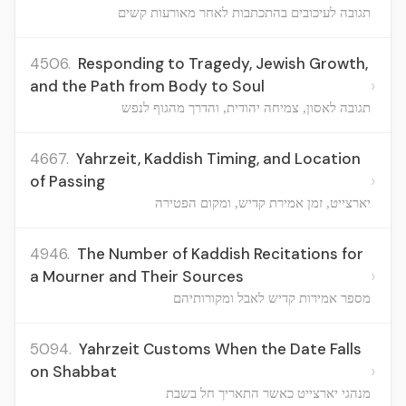
תגובה לעיכובים בהתכתבות לאחר מאורעות קשים
4506.
Responding to Tragedy, Jewish Growth,
›
and the Path from Body to Soul
תגובה לאסון, צמיחה יהודית, והדרך מהגוף לנפש
4667.
Yahrzeit, Kaddish Timing, and Location
›
of Passing
יארצייט, זמן אמירת קדיש, ומקום הפטירה
4946.
The Number of Kaddish Recitations for
›
a Mourner and Their Sources
מספר אמירות קדיש לאבל ומקורותיהם
5094.
Yahrzeit Customs When the Date Falls
›
on Shabbat
מנהגי יארצייט כאשר התאריך חל בשבת