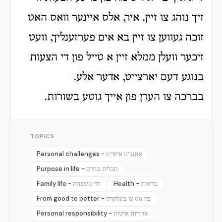
זיך נוהג צו זיין. איר, אלס איינער וואס האט
זוכה געווען צו זיין בא אים פערזענליך, וועט
זיכער וועלן ממלא זיין א טייל פון די הצעות
בנוגע דעם יארצייט, אדער אלע.
בברכה צו הערן פון אייך גוטע בשורות.
TOPICS
Personal challenges -
אתגרים אישיים
Purpose in life -
תכלית בחיים
Family life -
Health -
בריאות
חיי משפחה
From good to better -
פון גוט צו בעסערס
Personal responsibility -
אחריות אישית