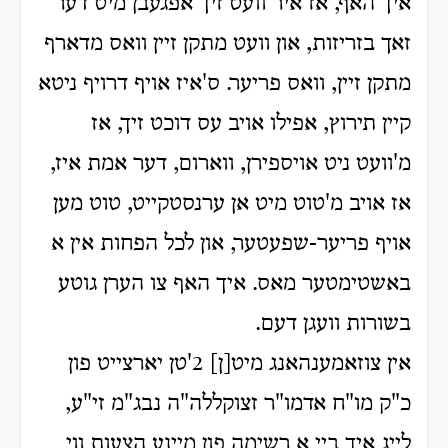
איך האף, אז איר וועט זיך אפגעבן מיט דער
זאך בזריזות, און וועט מתקן זיין וואס מדארף
מתקן זיין, וואס פריער. ס'איז אויף דרויף ניטא
קיין תירוץ, אפילו אויב עס דוכט זיך, אז
מ'וועט ניט אויספירן, ווארום,
דער אמת איז,
אז אויב מ'טוט מיט אן ערנסטקייט, טוט מען
אויף פריער-שפעטער, און לכל הפחות אין א
באשטימטער מאס. איך האף צו הערן גוטע
בשורות וועגן דעם.
אין צוזאמענהאנג מיט[ן] 2'טן יארצייט פון
כ"ק מו"ח אדמו"ר זצוקללה"ה נבג"מ זי"ע,
לייג איך ביי א רשימה פון מיינע הצעות ווי