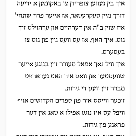
איך בין געווען צופרידן צו באקומען א ידיעה
דורך מיין סעקרעטאר, אז אייער פרוי שתחי'
איז שוין ב"ה אין דערהיים און ערהוילט זיך
גוט. איך האף, אז עס וועט גיין פון גוט צו
בעסערס.
איך וויל נאך אמאל מעורר זיין בנוגע אייער
שוועסטער און וואס איר האט געדארפט
מברר זיין וועגן די גירות.
זיכער ווייסט איר פון ספרים הקדושים אויף
וויפל עס איז נוגע אפילו א טאג אין דער
פראגע פון גירות.