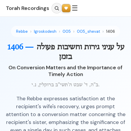
☰
Torah Recordings
Rebbe
Igroskodesh
005
005_shevat
1406
על עניני גירות וחשיבות פעולה
1406 —
בזמן
On Conversion Matters and the Importance of
Timely Action
ב"ה, ד' שבט ה'תשי"ב ברוקלין, נ.י.
The Rebbe expresses satisfaction at the
recipient's wife's recovery, urges prompt
attention to a conversion matter concerning the
recipient's sister, emphasizing the significance of
even a single day in such cases, and attaches