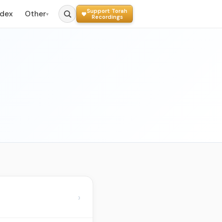
Support Torah
ndex
Other
▾
Recordings
›