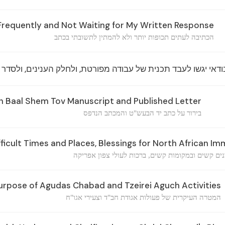
Frequently and Not Waiting for My Written Response
הכתיבה לעתים תכופות יותר ולא להמתין לתשובתי בכתב
ודאי יגשו לעבד תכנית של עבודה מפורטת, ולחלק הענינים, ולסדר 
on Baal Shem Tov Manuscript and Published Letter
בירור על כתב יד הבעש"ט והמכתב הנדפס
ficult Times and Places, Blessings for North African Im
ים קשים ובמקומות קשים, ברכות לעולי צפון אפריקה
rpose of Agudas Chabad and Tzeirei Aguch Activities
המטרה העיקרית של פעולות אגודת חב"ד וצעירי אגו"ח