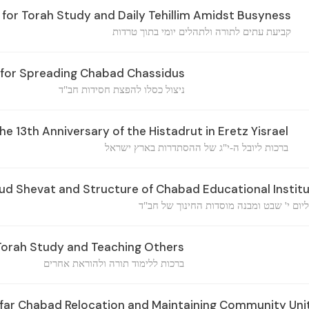
for Torah Study and Daily Tehillim Amidst Busyness
קביעת עתים לתורה ולתהלים יומי בתוך טרדות
ev for Spreading Chabad Chassidus
ניצול כסלו להפצת חסידות חב"ד
he 13th Anniversary of the Histadrut in Eretz Yisrael
ברכות ליובל ה-י"ג של ההסתדרות בארץ ישראל
ud Shevat and Structure of Chabad Educational Instit
יום י' שבט ומבנה מוסדות החינוך של חב"ד
 Torah Study and Teaching Others
ברכות ללימוד תורה ולהוראת אחרים
far Chabad Relocation and Maintaining Community Uni