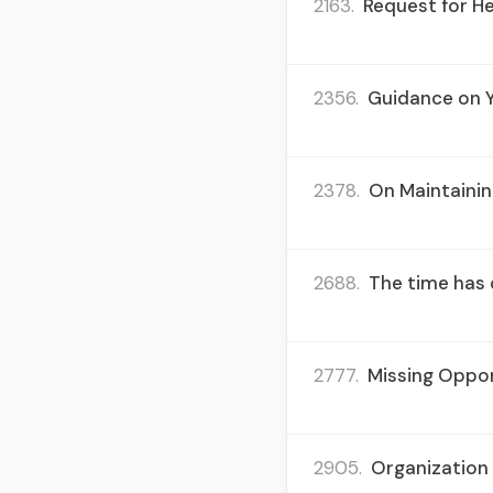
2163.
Request for He
2356.
Guidance on Y
2378.
On Maintainin
2688.
The time has c
2777.
Missing Oppor
2905.
Organization 