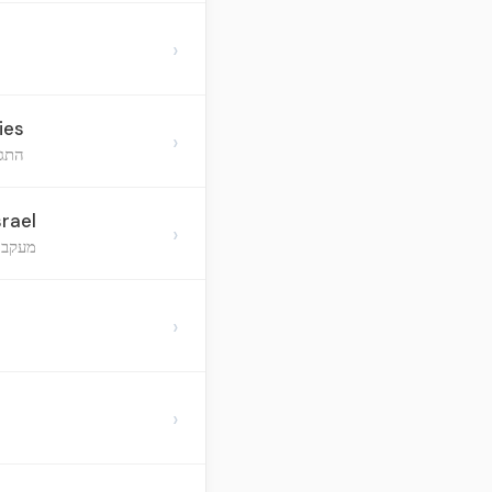
›
ies
›
התגב
rael
›
מעקב 
›
›