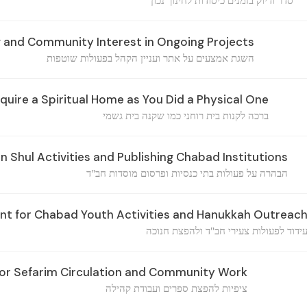
סדר ודיוק בזמנים כיסודות לחינוך נכון
 and Community Interest in Ongoing Projects
השגת אמצעים על אתר ועניין הקהל בפעולות שוטפות
quire a Spiritual Home as You Did a Physical One
ברכה לקנות בית רוחני כמו שקנה בית גשמי
on Shul Activities and Publishing Chabad Institutions
הבהרה על פעולות בתי כנסיות ופרסום מוסדות חב"ד
 for Chabad Youth Activities and Hanukkah Outreac
ידוד לפעולות צעירי חב"ד ולהפצת חנוכה
or Sefarim Circulation and Community Work
ציפיות להפצת ספרים ועבודת קהילה