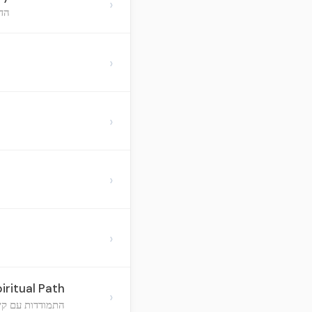
›
הד
›
›
›
›
ritual Path
›
התמודדות עם קשי