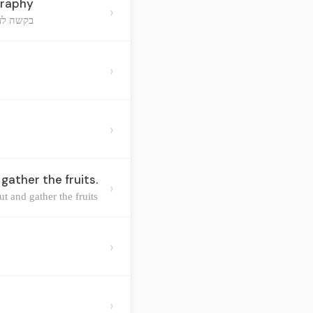
graphy
›
בקשה לעד
›
›
ather the fruits.
›
 and gather the fruits.
›
›