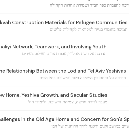
רכה להעברת כפר חב"ד ושמירת אחדות הקהילה
kvah Construction Materials for Refugee Communities
תמיכה בחומרי בנייה למקוואות לקהילות פליטים
aliyi Network, Teamwork, and Involving Youth
הדרכה על רשת אהלי"י, עבודת צוות, ושילוב צעירים
e Relationship Between the Lod and Tel Aviv Yeshivas
הדרכה על היחס בין הישיבה בלוד והישיבה בתל אביב
w Home, Yeshiva Growth, and Secular Studies
מעבר לדירה חדשה, צמיחת הישיבה, ולימודי חול
llenges in the Old Age Home and Concern for Son's Spi
ים במושב זקנים ודאגה לדרך הרוחנית של הבן