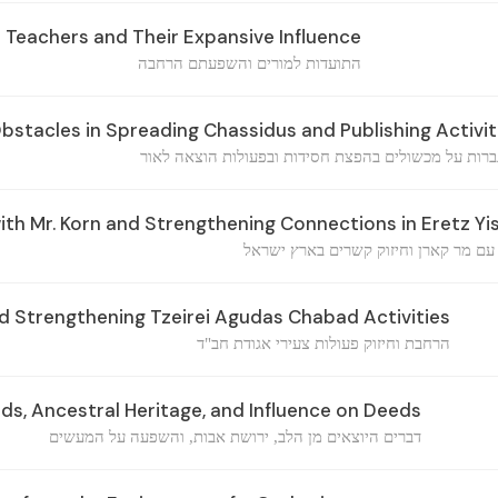
 Teachers and Their Expansive Influence
התועדות למורים והשפעתם הרחבה
tacles in Spreading Chassidus and Publishing Activit
רות על מכשולים בהפצת חסידות ובפעולות הוצאה לאור
ith Mr. Korn and Strengthening Connections in Eretz Yis
עם מר קארן וחיזוק קשרים בארץ ישראל
 Strengthening Tzeirei Agudas Chabad Activities
הרחבת וחיזוק פעולות צעירי אגודת חב"ד
ds, Ancestral Heritage, and Influence on Deeds
דברים היוצאים מן הלב, ירושת אבות, והשפעה על המעשים