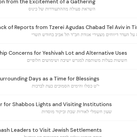
ion from the Excitement of a Gathering
השראת פעולה מההתעוררות של כינוס
ack of Reports from Tzerei Agudas Chabad Tel Aviv in Ti
על העדר דיווחים מצעירי אגודת חב"ד תל אביב בחודש תשרי
ip Concerns for Yeshivah Lot and Alternative Uses
חששות בעלות משותפת למגרש ישיבה ושימושים חלופיים
Surrounding Days as a Time for Blessings
י"ט כסלו והימים הסמוכים כעת לברכות
r for Shabbos Lights and Visiting Institutions
שעון חשמלי לאורות שבת וביקור מוסדות
ash Leaders to Visit Jewish Settlements