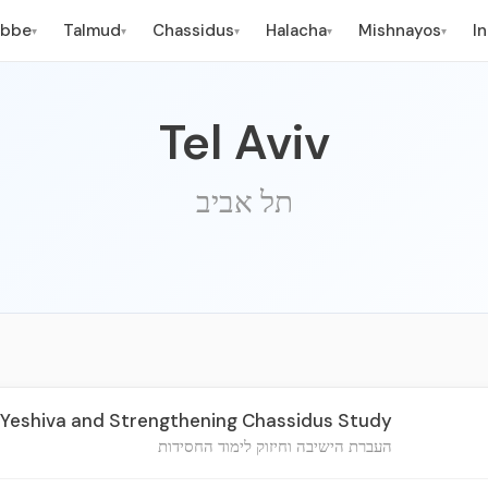
ebbe
Talmud
Chassidus
Halacha
Mishnayos
I
▾
▾
▾
▾
▾
Tel Aviv
תל אביב
 Yeshiva and Strengthening Chassidus Study
העברת הישיבה וחיזוק לימוד החסידות