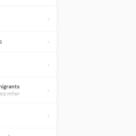
›
›
ב
›
migrants
›
הצלחה בזמנ
›