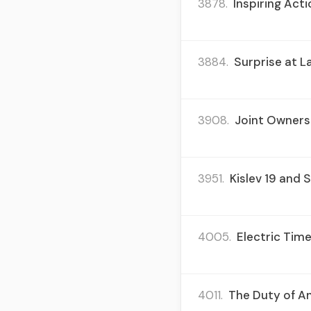
3878.
Inspiring Act
3884.
Surprise at L
3908.
Joint Ownersh
3951.
Kislev 19 and 
4005.
Electric Time
4011.
The Duty of An