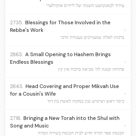
עידוד לבאנקוועט השנתי של ליידיס אוקזילערי
2735.
Blessings for Those Involved in the
›
Rebbe's Work
ברכות לאלה שמעורבים בעבודת הרבי
2863.
A Small Opening to Hashem Brings
›
Endless Blessings
פתיחה קטנה לה' מביאה ברכות אין קץ
2643.
Head Covering and Proper Mikvah Use
›
for a Cousin's Wife
כיסוי ראש ושימוש נכון במקוה לאשת בת דוד
2716.
Bringing a New Torah into the Shul with
›
Song and Music
הכנסת ספר תורה חדש לבית הכנסת בשירה וזמרה