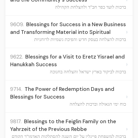
ברכות לועד כפר חב"ד ולהצלחת הקהילה
9609.
Blessings for Success in a New Business
›
and Transforming Material into Spiritual
ברכות להצלחה בעסק חדש והפיכת גשמיות לרוחניות
9622.
Blessings for a Visit to Eretz Yisrael and
›
Hanukkah Success
ברכות לביקור בארץ ישראל והצלחה בחנוכה
9714.
The Power of Redemption Days and
›
Blessings for Success
כוח ימי הגאולה וברכות להצלחה
9817.
Blessings to the Feiglin Family on the
›
Yahrzeit of the Previous Rebbe
ברכות למשפחת פייגלין על יום השנה להסתלקות האדמו"ר הקודם