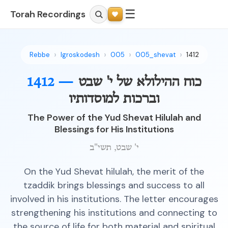
☰
Torah Recordings
Rebbe
Igroskodesh
005
005_shevat
1412
1412 —
כוח ההילולא של י' שבט
וברכות למוסדותיו
The Power of the Yud Shevat Hilulah and
Blessings for His Institutions
י' שבט, תשי"ב
On the Yud Shevat hilulah, the merit of the
tzaddik brings blessings and success to all
involved in his institutions. The letter encourages
strengthening his institutions and connecting to
the source of life for both material and spiritual