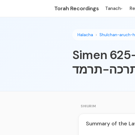
Torah Recordings
Tanach
R
▾
Halacha
Shulchan-aruch-h
Simen 625-64
 תרכה-תרמד
SHIURIM
Summary of the La