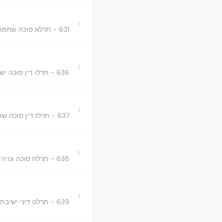
›
631 - תרלא סוכה שחמתה מרובה מצלתה ויתר דיני הסכך ובו י"ב סעיפים
›
636 - תרלו דין סוכה ישנה ובו ג' סעיפים
›
637 - תרלז דין סוכה שאולה וגזולה ובו י"ב סעיפים
›
638 - תרלח סוכה ונויה אסורין כל שבעה ובו כ"א סעיפים
›
639 - תרלט דיני ישיבת סוכה ובו כ"ו סעיפים