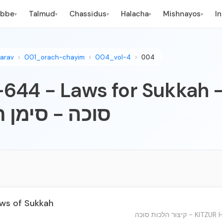
ebbe
Talmud
Chassidus
Halacha
Mishnayos
I
▾
▾
▾
▾
▾
arav
001_orach-chayim
004_vol-4
004
4 - Laws for Sukkah - לכות
סוכה - סימן
ws of Sukkah