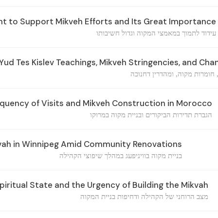
 to Support Mikveh Efforts and Its Great Importance
עידוד לתמוך במאמצי המקוה וגדול חשיבותו
Yud Tes Kislev Teachings, Mikveh Stringencies, and Ch
 חומרות מקוה, ומהדרין דחנוכה
equency of Visits and Mikveh Construction in Morocco
הגברת תדירות הביקורים ובניית מקוה במרוקו
kvah in Winnipeg Amid Community Renovations
בניית מקוה בוויניפעג במהלך שיפוצי הקהילה
ritual State and the Urgency of Building the Mikvah
מצב הרוחני של הקהילה ודחיפות בניית המקוה