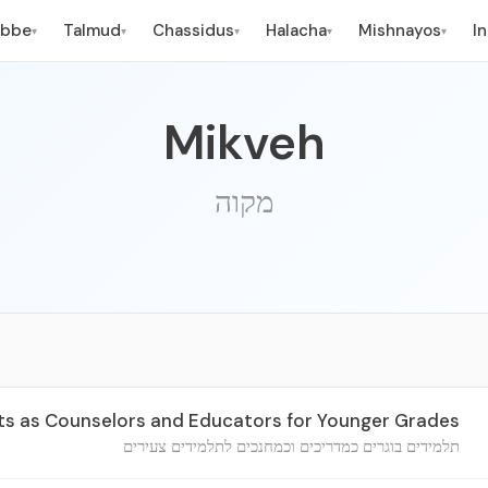
ebbe
Talmud
Chassidus
Halacha
Mishnayos
I
▾
▾
▾
▾
▾
Mikveh
מקוה
s as Counselors and Educators for Younger Grades
תלמידים בוגרים כמדריכים וכמחנכים לתלמידים צעירים