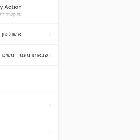
y Action
›
על קיצור דו
›
א שול פון
›
שבאותו מעמד ימשיכו (
›
›
›