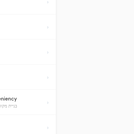
›
›
›
›
eniency
›
בניית מקו
›