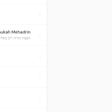
›
anukah Mehadrin
›
הפצת תורת י"ט כסלו,
›
›
›