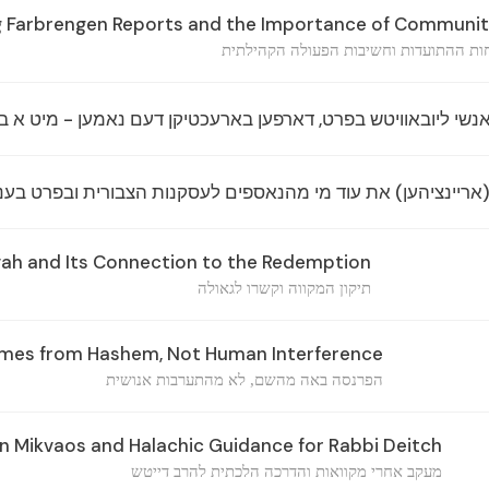
 Farbrengen Reports and the Importance of Communit
חות ההתועדות וחשיבות הפעולה הקהילתית
 אנשי ליובאוויטש בפרט, דארפען בארעכטיקן דעם נאמען - מיט א ב
אריינציהען) את עוד מי מהנאספים לעסקנות הצבורית ובפרט בענין
vah and Its Connection to the Redemption
תיקון המקווה וקשרו לגאולה
mes from Hashem, Not Human Interference
הפרנסה באה מהשם, לא מהתערבות אנושית
n Mikvaos and Halachic Guidance for Rabbi Deitch
מעקב אחרי מקוואות והדרכה הלכתית להרב דייטש