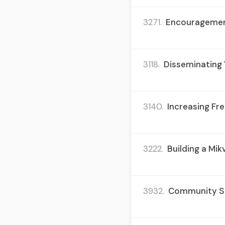
3271.
Encouragement
3118.
Disseminating 
3140.
Increasing Fr
3222.
Building a Mi
3932.
Community Spi