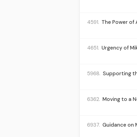
4591.
The Power of A
4651.
Urgency of Mi
5968.
Supporting th
6362.
Moving to a N
6937.
Guidance on M