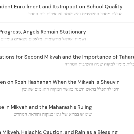
udent Enrollment and Its Impact on School Quality
הגדלת מספר התלמידים והשפעתה על איכות בית הספר
Progress, Angels Remain Stationary
נשמות ישראל מתקדמות, מלאכים נשארים עומדים
ations for Second Mikvah and the Importance of Tahar
לות מימון למקוה שניה וחשיבות הטהרה
n on Rosh Hashanah When the Mikvah Is Sheuvin
היכן להתפלל בראש השנה כאשר המקוה הוא מים שאובין
e in Mikveh and the Maharash's Ruling
שימוש בברזא של גומי במקוה והוראת המהרש
 in Mikveh, Halachic Caution, and Rain as a Blessing