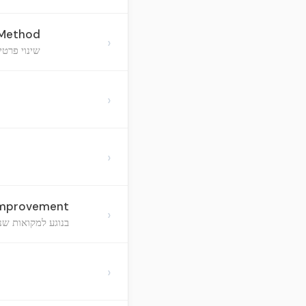
 Method
›
שינוי פרטי
›
›
 Improvement
›
בנוגע למקואות שנ
›