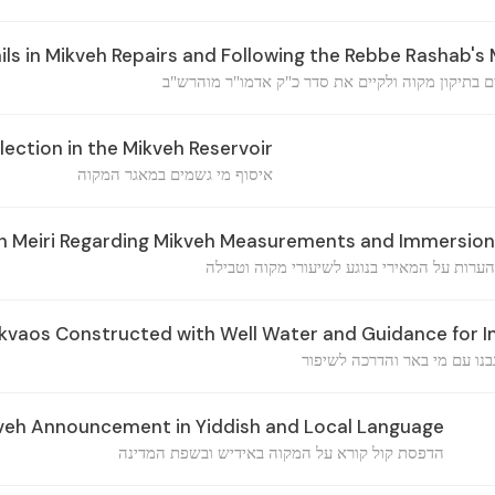
ls in Mikveh Repairs and Following the Rebbe Rashab's
ם בתיקון מקוה ולקיים את סדר כ"ק אדמו"ר מוהרש"ב
ection in the Mikveh Reservoir
איסוף מי גשמים במאגר המקוה
Meiri Regarding Mikveh Measurements and Immersion
הערות על המאירי בנוגע לשיעורי מקוה וטבילה
kvaos Constructed with Well Water and Guidance for
בנו עם מי באר והדרכה לשיפור
kveh Announcement in Yiddish and Local Language
הדפסת קול קורא על המקוה באידיש ובשפת המדינה