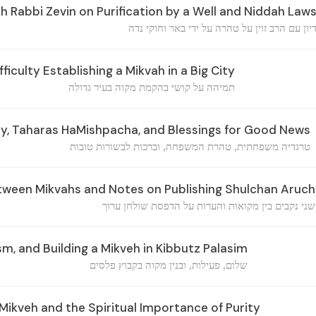
h Rabbi Zevin on Purification by a Well and Niddah Law
יון עם הרב זוין על טהרה על ידי באר וחוקי נדה
fficulty Establishing a Mikvah in a Big City
תמיהה על קושי בהקמת מקוה בעיר גדולה
y, Taharas HaMishpacha, and Blessings for Good News
טרגדיה משפחתית, טהרת המשפחה, וברכות לבשורות טובות
ween Mikvahs and Notes on Publishing Shulchan Aruch
שני נקבים בין מקואות והערות על הדפסת שולחן ערוך
sm, and Building a Mikveh in Kibbutz Palasim
שלום, פעילות, ובנין מקוה בקבוץ פלסים
Mikveh and the Spiritual Importance of Purity