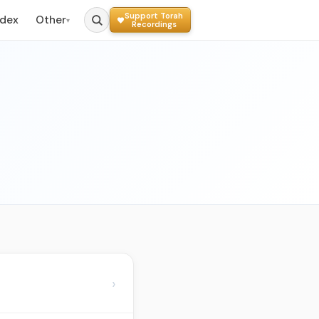
Support Torah
ndex
Other
▾
Recordings
›