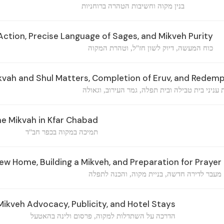
בנין מקוה וחשיבות הטהרה ברוחניות
ction, Precise Language of Sages, and Mikveh Purity
כוח המעשה, דיוק לשון חז"ל, וטהרת המקוה
kvah and Shul Matters, Completion of Eruv, and Redem
 עניני בית טבילה ובית תפלה, גמר העירוב, וגאולה
e Mikvah in Kfar Chabad
תמיכה במקוה בכפר חב"ד
ew Home, Building a Mikveh, and Preparation for Prayer
מעבר לדירה חדשה, בניית מקוה, והכנה לתפלה
ikveh Advocacy, Publicity, and Hotel Stays
הדרכה על השתדלות למקוה, פרסום ולינה בהאטעל