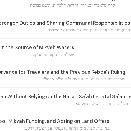
קרח מלאכותי במקוה, זהירות הלכתית, וגשם כברכה
brengen Duties and Sharing Communal Responsibilities
ארגון חובות פארבריינגען וחלוקת אחריות קהילתית
t the Source of Mikveh Waters
שאלה על מקור מי המקוה
vance for Travelers and the Previous Rebbe's Ruling
שמירת יום טוב לנוסעים והוראת כ"ק מו"ח אדמו"ר
veh Without Relying on the Natan Sa'ah Lenatal Sa'ah L
ה מבלי ההיתר דנתן סאה ונטל סאה
ool, Mikvah Funding, and Acting on Land Offers
בנין בית ספר, מימון מקוה, ופעולה על הצעות קרקע