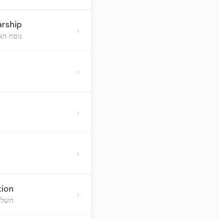
arship
›
נוסח האר
›
›
›
tion
›
השלמת