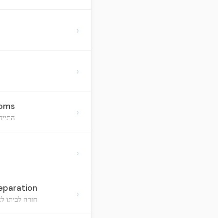
›
›
toms
›
התייח
›
eparation
›
חזרה לביתו לא