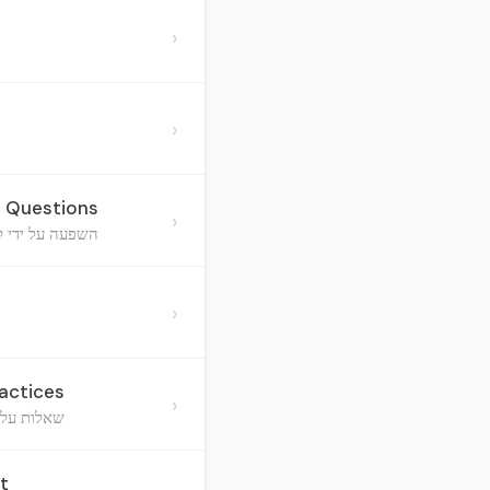
›
›
c Questions
›
השפעה על ידי ל
›
actices
›
שאלות על ל
t