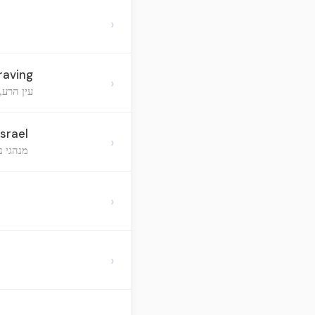
›
raving
›
עין הרע,
srael
›
מנהגי נ
›
›