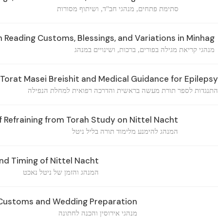
סתימת פתחים, מנהגי חב"ד, ושיתוף מסורות
h Reading Customs, Blessings, and Variations in Minhag
מנהגי קריאת מגילה בפורים, ברכות, ושינויים במנהג
Torat Masei Breishit and Medical Guidance for Epilepsy
התנגדות לספר תורת מעשה בראשית והדרכה רפואית למחלת הנפילה
Refraining from Torah Study on Nittel Nacht
המנהג להימנע מלימוד תורה בליל ניטל
d Timing of Nittel Nacht
המנהג והזמן של ניטל נאכט
ustoms and Wedding Preparation
מנהגי אירוסין והכנה לחתונה