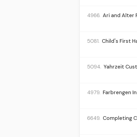
4966.
Ari and Alter 
5081.
Child's First H
5094.
Yahrzeit Cus
4979.
Farbrengen Inf
6649.
Completing Ch