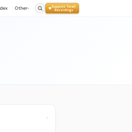
Support Torah
ndex
Other
▾
Recordings
›