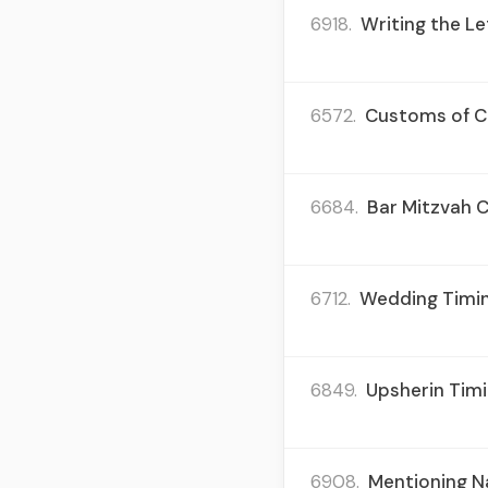
6918.
Writing the Le
6572.
Customs of Ch
6684.
Bar Mitzvah C
6712.
Wedding Timing
6849.
Upsherin Timi
6908.
Mentioning N