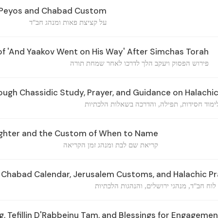
Peyos and Chabad Custom
על קציצת פאות ומנהג חב"ד
f 'And Yaakov Went on His Way' After Simchas Torah
פירוש הפסוק ויעקב הלך לדרכו לאחר שמחת תורה
ough Chassidic Study, Prayer, and Guidance on Halachi
ימוד חסידות, תפילה, והדרכה בשאלות הלכתיות
ghter and the Custom of When to Name
קריאת שם לבת ומנהג זמן הקריאה
Chabad Calendar, Jerusalem Customs, and Halachic Pr
וח חב"ד, מנהגי ירושלים, והנהגות הלכתיות
, Tefillin D'Rabbeinu Tam, and Blessings for Engagemen