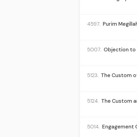
4597.
Purim Megilla
5007.
Objection to 
5123.
The Custom of 
5124.
The Custom an
5014.
Engagement C