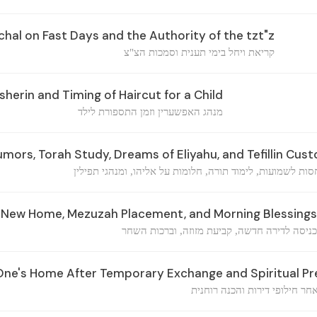
hal on Fast Days and the Authority of the tzt"z
קריאת ויחל בימי תענית וסמכות הצ"צ
erin and Timing of Haircut for a Child
מנהג האפשערין וזמן התספורת לילד
mors, Torah Study, Dreams of Eliyahu, and Tefillin Cus
סות לשמועות, לימוד תורה, חלומות על אליהו, ומנהגי תפילין
 New Home, Mezuzah Placement, and Morning Blessings
כניסה לדירה חדשה, קביעת מזוזה, וברכות השחר
One's Home After Temporary Exchange and Spiritual Pr
חר חילופי דירות והכנה רוחנית