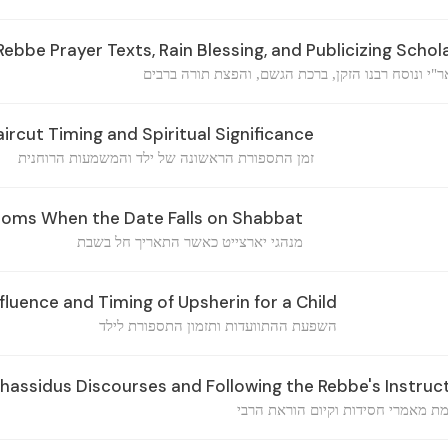
Rebbe Prayer Texts, Rain Blessing, and Publicizing Schol
"י ונוסח רבנו הזקן, ברכת הגשם, והפצת תורה ברבים
aircut Timing and Spiritual Significance
זמן התספורת הראשונה של ילד והמשמעות הרוחנית
toms When the Date Falls on Shabbat
מנהגי יארצייט כאשר התאריך חל בשבת
luence and Timing of Upsherin for a Child
השפעת ההתוועדות ותזמון התספורת לילד
assidus Discourses and Following the Rebbe's Instruc
 מאמרי חסידות וקיום הוראת הרבי