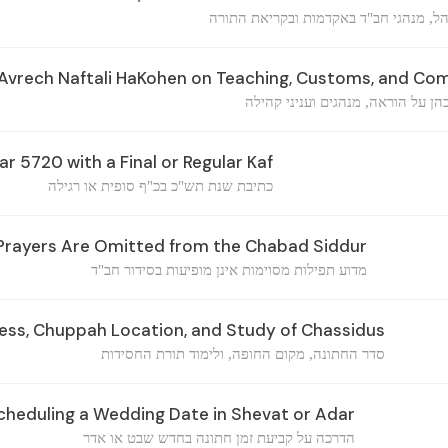
ל, מנהגי חב"ד באקדמות ובקריאת התורה
Avrech Naftali HaKohen on Teaching, Customs, and Co
ן על הוראה, מנהגים ועניני קהילה
ar 5720 with a Final or Regular Kaf
כתיבת שנת תש"כ בכ"ף סופית או רגילה
Prayers Are Omitted from the Chabad Siddur
מדוע תפילות מסוימות אינן מופיעות בסידור חב"ד
ss, Chuppah Location, and Study of Chassidus
סדר החתונה, מקום החופה, ולימוד תורת החסידות
heduling a Wedding Date in Shevat or Adar
הדרכה על קביעת זמן חתונה בחדש שבט או אדר