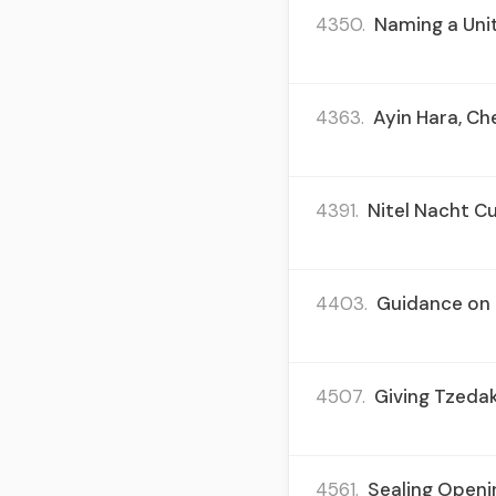
4350.
Naming a Uni
4363.
Ayin Hara, Ch
4391.
Nitel Nacht Cu
4403.
Guidance on F
4507.
Giving Tzedak
4561.
Sealing Openi