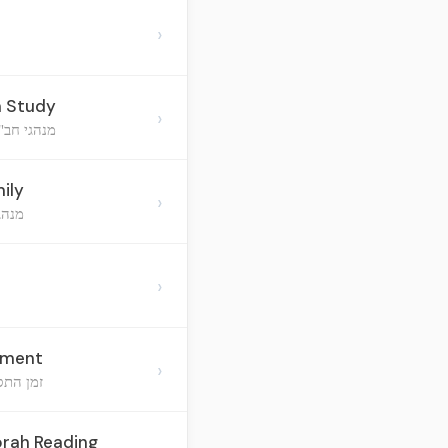
›
h Study
›
מנהגי חב"
ily
›
מנהג
›
cement
›
זמן התס
rah Reading