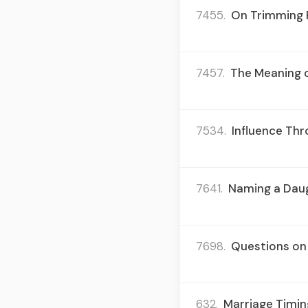
7455.
On Trimming 
7457.
The Meaning o
7534.
Influence Thr
7641.
Naming a Dau
7698.
Questions on 
632.
Marriage Timing