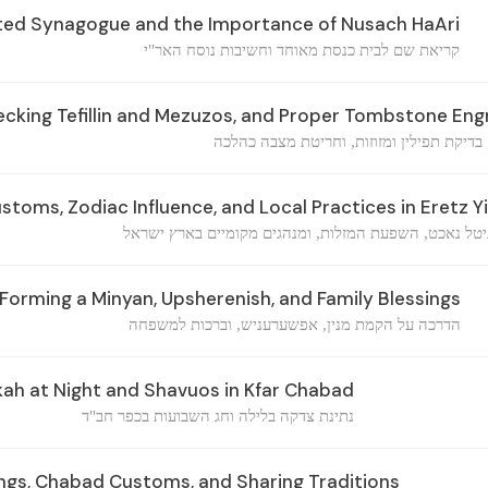
ted Synagogue and the Importance of Nusach HaAri
קריאת שם לבית כנסת מאוחד וחשיבות נוסח האר"י
ecking Tefillin and Mezuzos, and Proper Tombstone Eng
 בדיקת תפילין ומזוזות, וחריטת מצבה כהלכה
stoms, Zodiac Influence, and Local Practices in Eretz Yi
יטל נאכט, השפעת המזלות, ומנהגים מקומיים בארץ ישראל
orming a Minyan, Upsherenish, and Family Blessings
הדרכה על הקמת מנין, אפשערעניש, וברכות למשפחה
ah at Night and Shavuos in Kfar Chabad
נתינת צדקה בלילה וחג השבועות בכפר חב"ד
ngs, Chabad Customs, and Sharing Traditions