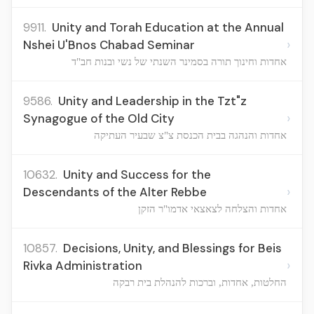
9911.
Unity and Torah Education at the Annual
›
Nshei U'Bnos Chabad Seminar
אחדות וחינוך תורה בסמינר השנתי של נשי ובנות חב"ד
9586.
Unity and Leadership in the Tzt"z
›
Synagogue of the Old City
אחדות והנהגה בבית הכנסת צ"צ שבעיר העתיקה
10632.
Unity and Success for the
›
Descendants of the Alter Rebbe
אחדות והצלחה לצאצאי אדמו"ר הזקן
10857.
Decisions, Unity, and Blessings for Beis
›
Rivka Administration
החלטות, אחדות, וברכות להנהלת בית רבקה