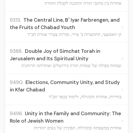
אחדות בין מחנכי תורה וההכנה לקבלת התורה
9313.
The Central Line, B' Iyar Farbrengen, and
›
the Fruits of Chabad Youth
קו האמצעי, התוועדות ב' אייר, ופירות צעירי אגודת חב"ד
9388.
Double Joy of Simchat Torah in
›
Jerusalem and Its Spiritual Unity
שמחה כפולה של שמחת תורה בירושלים ואחדותה הרוחנית
9490.
Elections, Community Unity, and Study
›
in Kfar Chabad
בחירות, אחדות הקהילה, ולימוד בכפר חב"ד
9496.
Unity in the Family and Community: The
›
Role of Jewish Women
אחדות במשפחה ובקהילה, תפקידן של נשים יהודיות