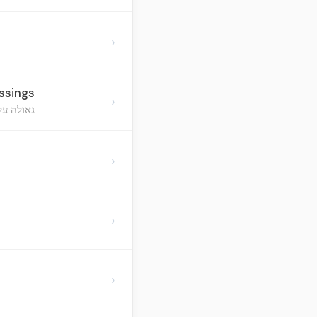
›
ssings
›
גאולה על 
›
›
›