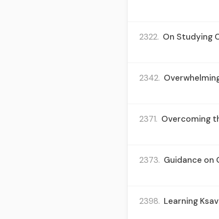
2322.
On Studying Ch
2342.
Overwhelming 
2371.
Overcoming the
2373.
Guidance on Q
2398.
Learning Ksav 