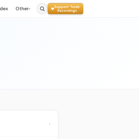
Support Torah
ndex
Other
▾
Recordings
›