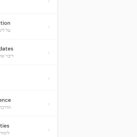
›
ation
›
על לימ
pdates
›
ריבוי אח
›
uence
›
הדרכה 
ties
›
לימוד