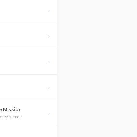
›
›
›
›
e Mission
›
עידוד לשליחו