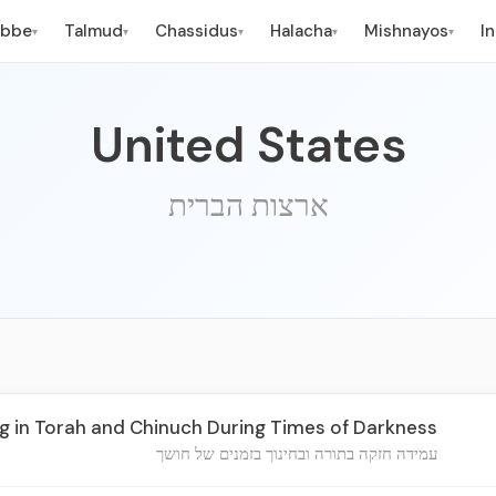
ebbe
Talmud
Chassidus
Halacha
Mishnayos
I
▾
▾
▾
▾
▾
United States
ארצות הברית
 in Torah and Chinuch During Times of Darkness
עמידה חזקה בתורה ובחינוך בזמנים של חושך