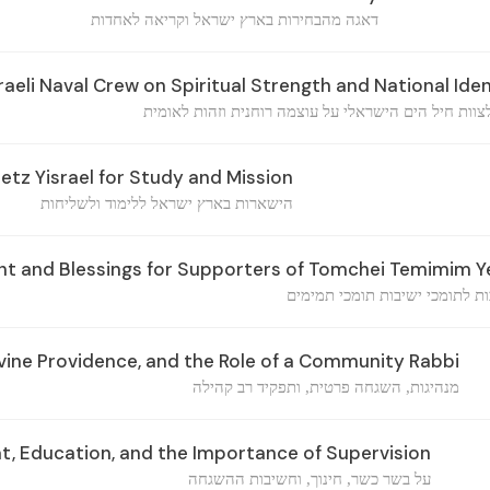
דאגה מהבחירות בארץ ישראל וקריאה לאחדות
aeli Naval Crew on Spiritual Strength and National Iden
צוות חיל הים הישראלי על עוצמה רוחנית וזהות לאומית
etz Yisrael for Study and Mission
הישארות בארץ ישראל ללימוד ולשליחות
 and Blessings for Supporters of Tomchei Temimim Y
ות לתומכי ישיבות תומכי תמימים
vine Providence, and the Role of a Community Rabbi
מנהיגות, השגחה פרטית, ותפקיד רב קהילה
, Education, and the Importance of Supervision
על בשר כשר, חינוך, וחשיבות ההשגחה