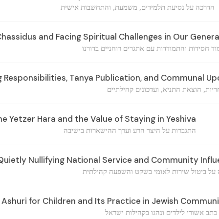
הדרכה על נסיעת תלמידים, משמעת, והתחשבות אישית
assidus and Facing Spiritual Challenges in Our Gener
וד חסידות והתמודדות עם אתגרים רוחניים בדורנו
Responsibilities, Tanya Publication, and Communal U
ריות, הוצאת התניא, ועדכונים קהילתיים
 Yetzer Hara and the Value of Staying in Yeshiva
התגברות על היצר הרע וערך ההישארות בישיבה
uietly Nullifying National Service and Community Infl
על ביטול שירות לאומי בשקט והשפעה קהילתית
Ashuri for Children and Its Practice in Jewish Communi
 כתב אשורי לילדים ונהגו בקהילות ישראל