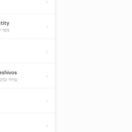
›
tity
›
מסר ל
›
eshivos
›
עידוד וברכ
›
›