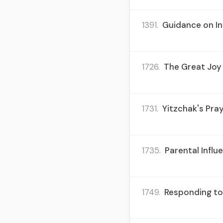
1391.
Guidance on In
1726.
The Great Joy o
1731.
Yitzchak's Pray
1735.
Parental Influ
1749.
Responding to 