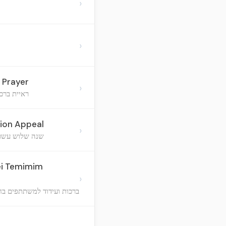
›
›
 Prayer
›
ראיית ברכ
ion Appeal
›
שנה שלוש עשרה
ei Temimim
›
ברכות ועידוד למשתתפים בח