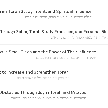
rim, Torah Study Intent, and Spiritual Influence
קבלת ספרים, כוונת לימוד תורה, והשפעה רוחנית
rough Zohar, Torah Study Practices, and Personal Ble
ידי הזהר, מנהגי לימוד תורה, וברכות אישיות
s in Small Cities and the Power of Their Influence
שליחות יהודים בערים קטנות וכוח השפעתם
 to Increase and Strengthen Torah
יהי רצון שתזכה להגדיל ולהאדיר תורה
bstacles Through Joy in Torah and Mitzvos
התגברות על מכשולים באמצעות שמחה בתורה ובמצוות