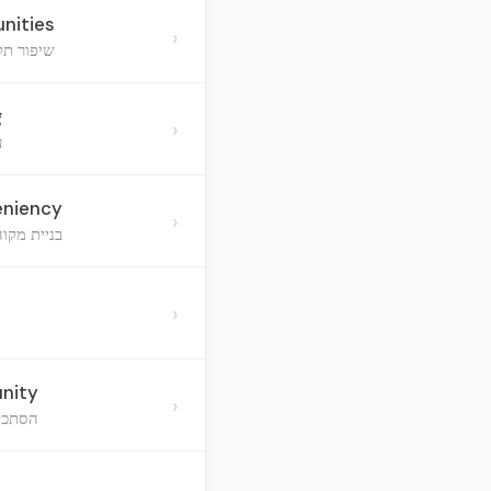
nities
›
שיפור תל
g
›
ע
eniency
›
בניית מקו
›
unity
›
הסתכלו