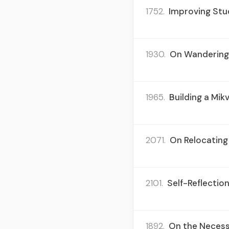
1752.
Improving Stud
1930.
On Wandering 
1965.
Building a Mik
2071.
On Relocating 
2101.
Self-Reflectio
1892.
On the Necessi