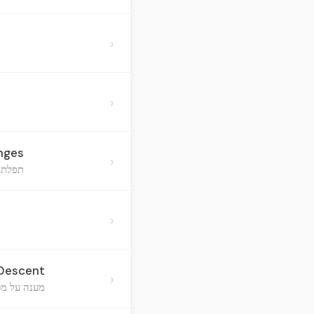
›
›
enges
›
תפלת י
›
 Descent
›
מענה על מכת