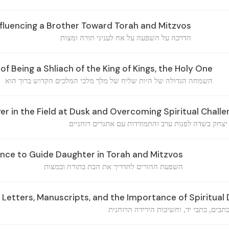
fluencing a Brother Toward Torah and Mitzvos
הדרכה על השפעה על אח לעניני תורה ומצות
f Being a Shliach of the King of Kings, the Holy One
השמחה הגדולה של היות שליח של מלך מלכי המלכים הקדוש ברוך הוא
er in the Field at Dusk and Overcoming Spiritual Chall
צחק בשדה לפנות ערב והתמודדות עם אתגרים רוחניים
ence to Guide Daughter in Torah and Mitzvos
השפעת ההורים להדריך את הבת בתורה ובמצות
Letters, Manuscripts, and the Importance of Spiritual
בים, כתבי יד, וחשיבות הירידה הרוחנית