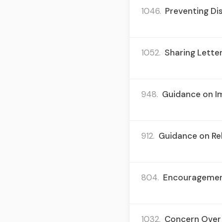
1046.
Preventing Dis
1052.
Sharing Lette
948.
Guidance on Im
912.
Guidance on Rel
804.
Encouragement 
1032.
Concern Over E