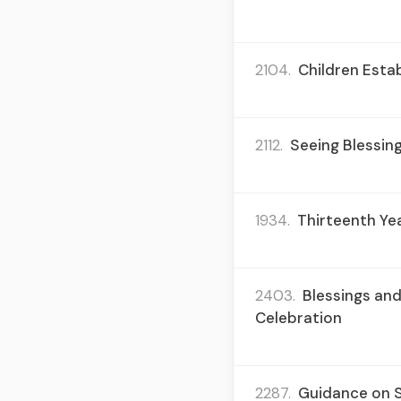
2104.
Children Esta
2112.
Seeing Blessin
1934.
Thirteenth Ye
2403.
Blessings and
Celebration
2287.
Guidance on St