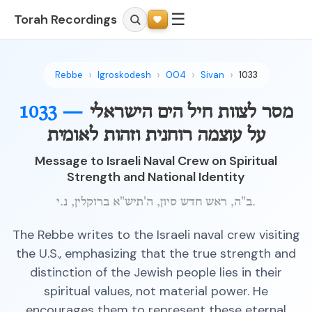
☰
Torah Recordings
Rebbe
Igroskodesh
004
Sivan
1033
מסר לצוות חיל הים הישראלי
1033 —
על עוצמה רוחנית וזהות לאומית
Message to Israeli Naval Crew on Spiritual
Strength and National Identity
ב"ה, ראש חדש סיון, ה'תיש"א ברוקלין, נ.י.
The Rebbe writes to the Israeli naval crew visiting
the U.S., emphasizing that the true strength and
distinction of the Jewish people lies in their
spiritual values, not material power. He
encourages them to represent these eternal