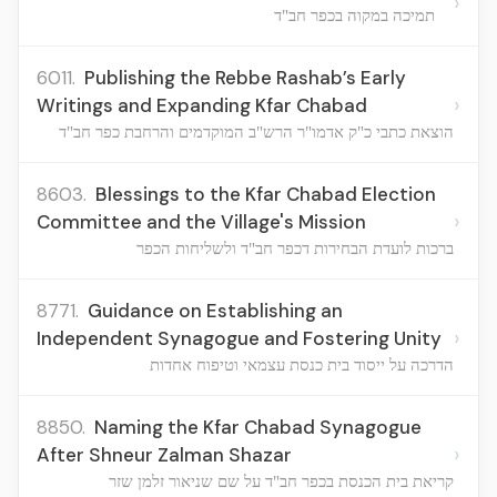
›
תמיכה במקוה בכפר חב"ד
6011.
Publishing the Rebbe Rashab’s Early
›
Writings and Expanding Kfar Chabad
הוצאת כתבי כ"ק אדמו"ר הרש"ב המוקדמים והרחבת כפר חב"ד
8603.
Blessings to the Kfar Chabad Election
›
Committee and the Village's Mission
ברכות לועדת הבחירות דכפר חב"ד ולשליחות הכפר
8771.
Guidance on Establishing an
›
Independent Synagogue and Fostering Unity
הדרכה על ייסוד בית כנסת עצמאי וטיפוח אחדות
8850.
Naming the Kfar Chabad Synagogue
›
After Shneur Zalman Shazar
קריאת בית הכנסת בכפר חב"ד על שם שניאור זלמן שזר