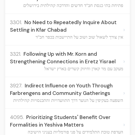
פתיחת בתי כנסת חב"ד חדשים והדרכה קהילתית בירושלים
3301.
No Need to Repeatedly Inquire About
›
Settling in Kfar Chabad
אין צורך לשאול שוב ושוב על התיישבות בכפר חב"ד
3321.
Following Up with Mr. Korn and
›
Strengthening Connections in Eretz Yisrael
מעקב עם מר קארן וחיזוק קשרים בארץ ישראל
3927.
Indirect Influence on Youth Through
›
Farbrengens and Community Gatherings
השפעה בעקיפין על הנוער דרך התוועדויות והתכנסויות קהילתיות
4095.
Prioritizing Students' Benefit Over
›
Formalities in Yeshiva Matters
העדפת טובת התלמידים על פני פורמליות בעניני הישיבה