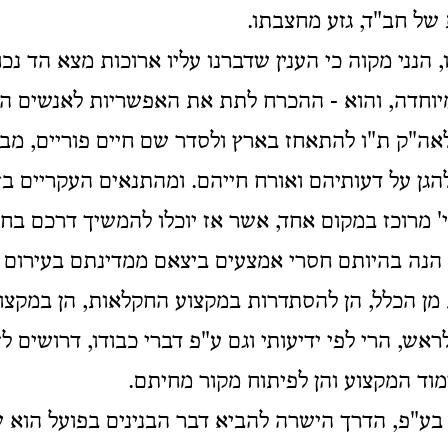
של חב"ד, גזע מחצבתו.
נני מקוה כי הענין שדברנו עליו ארוכות מצא הד נכון
יוחדה, והוא - ההכרח לתת את האפשריות לאנשים ה
אה"ק ת"ו להתאחז בארץ ולסדר שם חיים פוריים, מבל
הגן על דעותיהם ואורח חייהם. ומהתנאים העקריים ב
' מרוכז במקום אחד, אשר אז יוכלו להמשיך דרכם בחיי
 הנה בהיותם חסרי אמצעים ביצאם ממדינתם בעירום ו
מן הכלל, הן להסתדרות במקצוע החקלאות, הן במקצו
ראש, הרי לפי ידיעותי וגם ע"פ דברי כבודו, דרושים לז
מוד המקצוע והן לפיתוח מקור מחיתם.
 בע"פ, הדרך הישרה להביא דבר הבנינים בפועל הוא