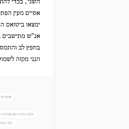
השני', בכדי להו
אסיים מעין הפתי
ימצאו ביטואם הנ
אנ"ש מתישבים בא
בחפץ לב והתמסר
הנני מקוה לשמוע
אתגרים א
סימן החיות הוא צמיחה וג
בנין הקהי