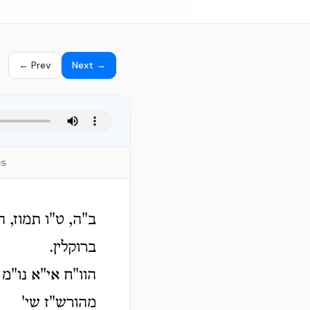
← Prev
Next →
es
ב"ה, ט"ו תמוז, 
ברוקלין.
הוו"ח אי"א נו"מ 
מהורש"ז שי'