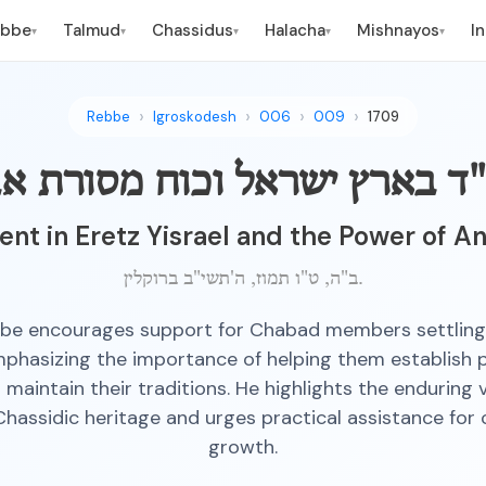
ebbe
Talmud
Chassidus
Halacha
Mishnayos
I
▾
▾
▾
▾
▾
Rebbe
Igroskodesh
006
009
1709
ד בארץ ישראל וכוח מסורת א
t in Eretz Yisrael and the Power of An
ב"ה, ט"ו תמוז, ה'תשי"ב ברוקלין.
be encourages support for Chabad members settling 
emphasizing the importance of helping them establish 
 maintain their traditions. He highlights the enduring v
Chassidic heritage and urges practical assistance fo
growth.