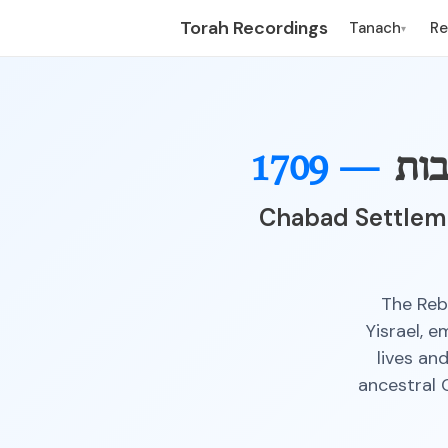
Torah Recordings
Tanach
R
▾
בות
1709 —
Chabad Settlemen
The Reb
Yisrael, 
lives and
ancestral 