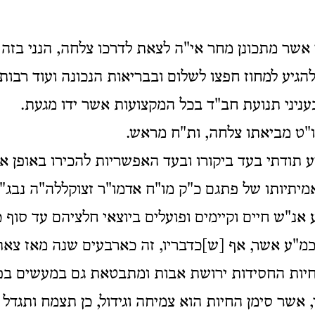
 אשר מתכונן מחר אי"ה לצאת לדרכו צלחה, הנני בזה 
הגיע למחוז חפצו לשלום ובבריאות הנכונה ועוד רבות
ניני תנועת חב"ד בכל המקצועות אשר ידו מגעת.
ט מביאתו צלחה, ות"ח מראש.
ע תודתי בעד ביקורו ובעד האפשריות להכירו באופן אי
מיתיותו של פתגם כ"ק מו"ח אדמו"ר זצוקללה"ה נבג"
 אנ"ש חיים וקיימים ופועלים ביוצאי חלציהם עד סוף כ
"ע אשר, אף [ש]כדבריו, זה כארבעים שנה מאז צאתו 
יות החסידות ירושת אבות ומתבטאת גם במעשים בפוע
 אשר סימן החיות הוא צמיחה וגידול, כן תצמח ותגד