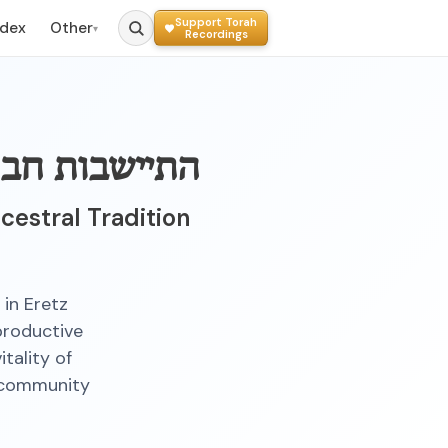
Support Torah
ndex
Other
▾
Recordings
התיישבות חב"
cestral Tradition
in Eretz
productive
itality of
r community