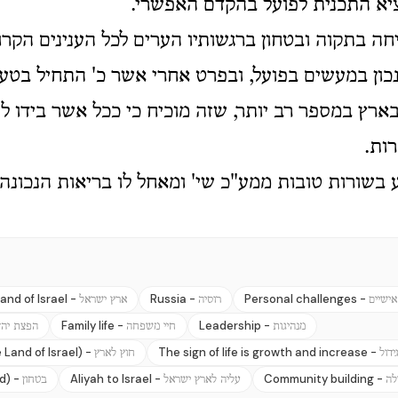
ציא התכנית לפועל בהקדם האפשרי.
חה בתקוה ובטחון ברגשותיו הערים לכל הענינים הקרו
כון במעשים בפועל, ובפרט אחרי אשר כ' התחיל בטע
רץ במספר רב יותר, שזה מוכיח כי ככל אשר בידו לס
ות.
 בשורות טובות ממע"כ שי' ומאחל לו בריאות הנכונה 
and of Israel -
Russia -
Personal challenges -
ישיים
רוסיה
ארץ ישראל
Family life -
Leadership -
מנהיגות
חיי משפחה
הפצת יהד
 Land of Israel) -
The sign of life is growth and increase -
ידול
חוץ לארץ
d) -
Aliyah to Israel -
Community building -
לה
עליה לארץ ישראל
בטחון