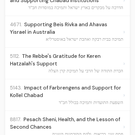
›
and Supporting Chabad Institutions
הדרכה על מבקרים בארץ ישראל ותמיכה במוסדות חב"ד
4671.
Supporting Beis Rivka and Ahavas
›
Yisrael in Australia
תמיכה בבית רבקה ואהבת ישראל באוסטרליא
5112.
The Rebbe's Gratitude for Keren
›
Hatzalah's Support
הכרת התודה של הרבי על תמיכת קרן הצלה
5143.
Impact of Farbrengens and Support for
›
Kollel Chabad
השפעת התועדות ותמיכה בכולל חב"ד
8817.
Pesach Sheni, Health, and the Lesson of
›
Second Chances
פסח שני, בריאות, ולקח ההזדמנות השניה