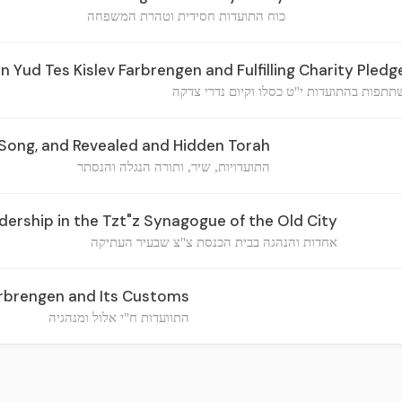
כוח התועדות חסידית וטהרת המשפחה
in Yud Tes Kislev Farbrengen and Fulfilling Charity Pledg
תפות בהתועדות י"ט כסלו וקיום נדרי צדקה
Song, and Revealed and Hidden Torah
התועדויות, שיר, ותורה הנגלה והנסתר
ership in the Tzt"z Synagogue of the Old City
אחדות והנהגה בבית הכנסת צ"צ שבעיר העתיקה
arbrengen and Its Customs
התוועדות ח"י אלול ומנהגיה