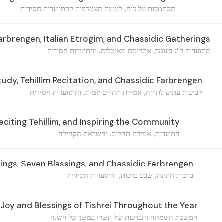
הסתמכות על כוח, לעומת הצטרפות להתוועדות חסידית
rbrengen, Italian Etrogim, and Chassidic Gatherings
התועדות ל"ג בעומר, אתרוגים מאיטליה, והתועדות חסידית
tudy, Tehillim Recitation, and Chassidic Farbrengen
קביעות עתים לתורה, אמירת תהלים יומית, והתוועדות חסידית
eciting Tehillim, and Inspiring the Community
התועדות, אמירת תהלים, והשראת הקהילה
ngs, Seven Blessings, and Chassidic Farbrengen
ברכות חתונה, שבע ברכות, והתועדות חסידית
Joy and Blessings of Tishrei Throughout the Year
המשכת השמחה והברכות של תשרי במשך כל השנה