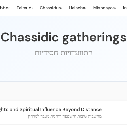
ebbe
Talmud
Chassidus
Halacha
Mishnayos
I
▾
▾
▾
▾
▾
Chassidic gatherings
התוועדויות חסידיות
hts and Spiritual Influence Beyond Distance
מחשבות טובות והשפעה רוחנית מעבר למרחק