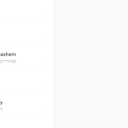
›
›
 Hashem
›
פארבריינג
›
dy
›
לי