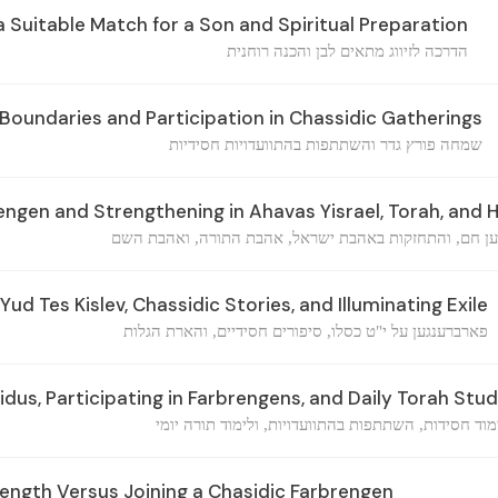
 Suitable Match for a Son and Spiritual Preparation
הדרכה לזיווג מתאים לבן והכנה רוחנית
 Boundaries and Participation in Chassidic Gatherings
שמחה פורץ גדר והשתתפות בהתוועדויות חסידיות
ngen and Strengthening in Ahavas Yisrael, Torah, and
ען חם, והתחזקות באהבת ישראל, אהבת התורה, ואהבת השם
ud Tes Kislev, Chassidic Stories, and Illuminating Exile
פארברענגען על י"ט כסלו, סיפורים חסידיים, והארת הגלות
dus, Participating in Farbrengens, and Daily Torah Stu
מוד חסידות, השתתפות בהתוועדויות, ולימוד תורה יומי
rength Versus Joining a Chasidic Farbrengen