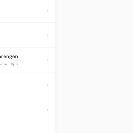
›
›
rbrengen
›
מקור הציטו
›
›