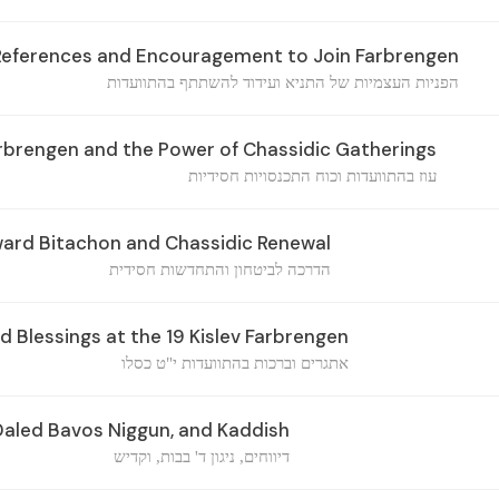
References and Encouragement to Join Farbrengen
הפניות העצמיות של התניא ועידוד להשתתף בהתוועדות
rbrengen and the Power of Chassidic Gatherings
עוז בהתוועדות וכוח התכנסויות חסידיות
ard Bitachon and Chassidic Renewal
הדרכה לביטחון והתחדשות חסידית
 Blessings at the 19 Kislev Farbrengen
אתגרים וברכות בהתוועדות י"ט כסלו
Daled Bavos Niggun, and Kaddish
דיווחים, ניגון ד' בבות, וקדיש