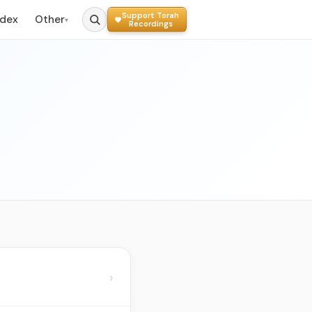
Support Torah
ndex
Other
▾
Recordings
›