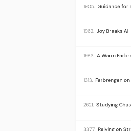
1905.
Guidance for a
1962.
Joy Breaks All
1983.
A Warm Farbre
1313.
Farbrengen on Y
2621.
Studying Chasi
3377.
Relying on St