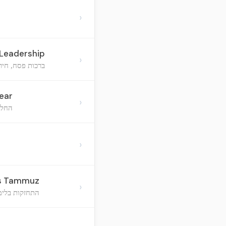
›
 Leadership
›
ברכות פסח, חיר
ear
›
החלט
›
is Tammuz
›
התחזקות בלימ