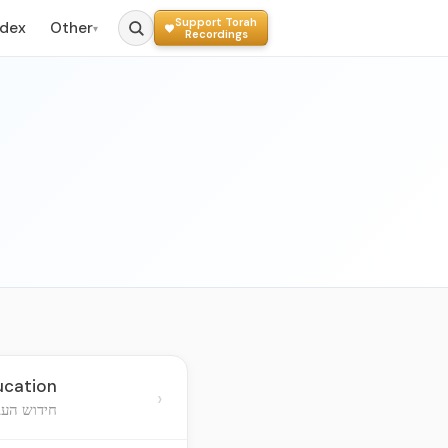
Support Torah
ndex
Other
▾
Recordings
ucation
›
חידוש העב