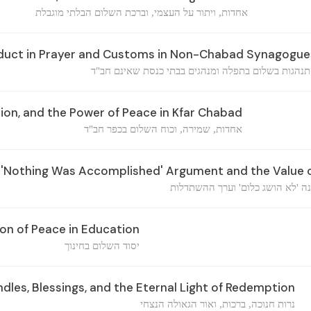
אחדות, ויתור על העצמי, וברכת השלום הבלתי מוגבלת
duct in Prayer and Customs in Non-Chabad Synagogue
נהגות בשלום בתפלה ומנהגים בבתי כנסת שאינם חב"ד
tion, and the Power of Peace in Kfar Chabad
אחדות, שמירה, וכוח השלום בכפר חב"ד
 'Nothing Was Accomplished' Argument and the Value o
ה 'לא הושג כלום' וערך ההשתדלות
on of Peace in Education
יסוד השלום בחינוך
les, Blessings, and the Eternal Light of Redemption
נרות חנוכה, ברכות, ואור הגאולה הנצחי