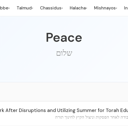
ebbe
Talmud
Chassidus
Halacha
Mishnayos
I
▾
▾
▾
▾
▾
Peace
שלום
 After Disruptions and Utilizing Summer for Torah Ed
ודה לאחר הפסקות וניצול הקיץ לחינוך תורה