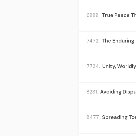
6888.
True Peace Th
7472.
The Enduring 
7734.
Unity, Worldl
8231.
Avoiding Dispu
8477.
Spreading Tor