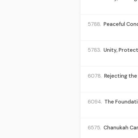
5788.
Peaceful Con
5783.
Unity, Protec
6078.
Rejecting the
6094.
The Foundati
6575.
Chanukah Cand