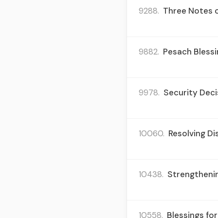
9288.
Three Notes on
9882.
Pesach Blessi
9978.
Security Deci
10060.
Resolving Di
10438.
Strengtheni
10558.
Blessings for