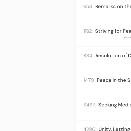
953.
Remarks on the
1182.
Striving for Pe
דות
834.
Resolution of 
1479.
Peace in the S
3437.
Seeking Medica
4290.
Unity, Letting