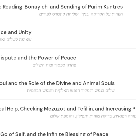
 Reading 'Bonayich' and Sending of Purim Kuntres
הערות על הקריאה 'בניך' ושליחת קונטרס לפורים
ace and Unity
שאיפה לשלום ואח
Dispute and the Power of Peace
פתרון סכסוך וכוח השלום
oul and the Role of the Divine and Animal Souls
שלום בנפש ותפקיד הנפש האלקית והנפש הבהמית
l Help, Checking Mezuzot and Tefillin, and Increasing 
זרה רפואית, בדיקת מזוזות ותפילין, והוספת שלום
 Go of Self, and the Infinite Blessing of Peace