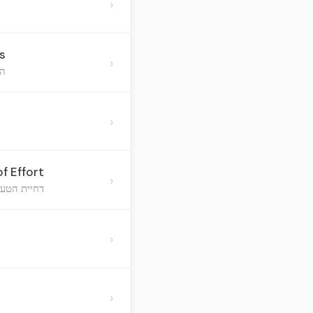
›
s
›
הת
›
f Effort
›
דחיית הטענ
›
›