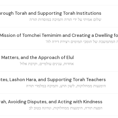
rough Torah and Supporting Torah Institutions
שלום אמיתי על ידי תורה ותמיכה במוסדות תורה
Mission of Tomchei Temimim and Creating a Dwelling f
 המתמשכת של תומכי תמימים ויצירת דירה לה
y Matters, and the Approach of Elul
אחדות, ענינים עולמיים, וקרבת אלול
tes, Lashon Hara, and Supporting Torah Teachers
הימנעות ממחלוקות, לשון הרע, ותמיכה במלמדי תורה
ah, Avoiding Disputes, and Acting with Kindness
הפצת תורה, הימנעות ממחלוקות, ונהיגה בטוב לב