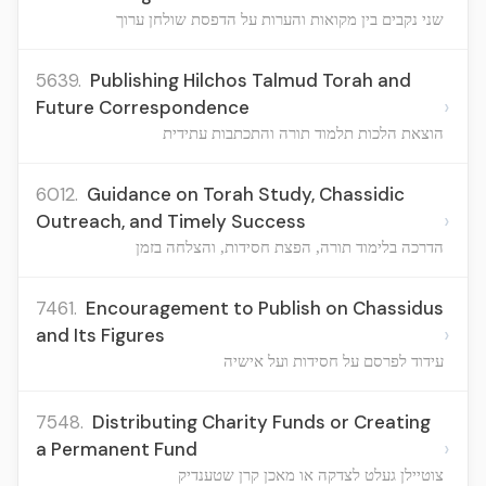
שני נקבים בין מקואות והערות על הדפסת שולחן ערוך
5639.
Publishing Hilchos Talmud Torah and
›
Future Correspondence
הוצאת הלכות תלמוד תורה והתכתבות עתידית
6012.
Guidance on Torah Study, Chassidic
›
Outreach, and Timely Success
הדרכה בלימוד תורה, הפצת חסידות, והצלחה בזמן
7461.
Encouragement to Publish on Chassidus
›
and Its Figures
עידוד לפרסם על חסידות ועל אישיה
7548.
Distributing Charity Funds or Creating
›
a Permanent Fund
צוטיילן געלט לצדקה או מאכן קרן שטענדיק