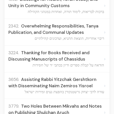
›
Unity in Community Customs
ברכות לבריאות, לימוד תורה, ואחדות במנהגי הקהילה
2342.
Overwhelming Responsibilities, Tanya
›
Publication, and Communal Updates
ריבוי אחריות, הוצאת התניא, ועדכונים קהילתיים
3224.
Thanking for Books Received and
›
Discussing Manuscripts of Chassidus
הודאה על קבלת ספרים ודיון בכתבי יד של חסידות
3656.
Assisting Rabbi Yitzchak Gershtkorn
›
with Disseminating Naim Zemiros Yisroel
עזרה לרבי יצחק גרשטנקורן בהפצת נעים זמירות ישראל
3779.
Two Holes Between Mikvahs and Notes
›
on Publishing Shulchan Aruch