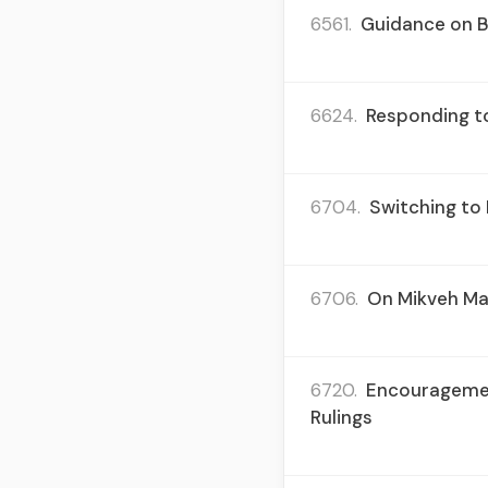
6561.
Guidance on B
6624.
Responding to
6704.
Switching to
6706.
On Mikveh Mai
6720.
Encouragement
Rulings