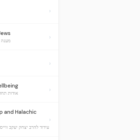
›
-Jews
›
מענה ל
›
llbeing
›
אודות תחז
p and Halachic
›
עידוד להרב יצחק יעקב ווייס