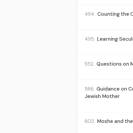
494.
Counting the O
495.
Learning Secul
552.
Questions on M
586.
Guidance on Con
Jewish Mother
602.
Moshe and the 