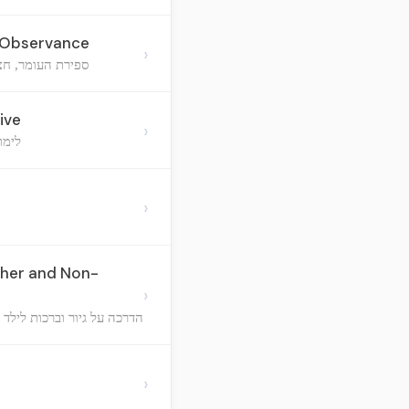
y Observance
›
ספירת העומר, חצי
ive
›
לימו
›
ther and Non-
›
הדרכה על גיור וברכות לילד 
›