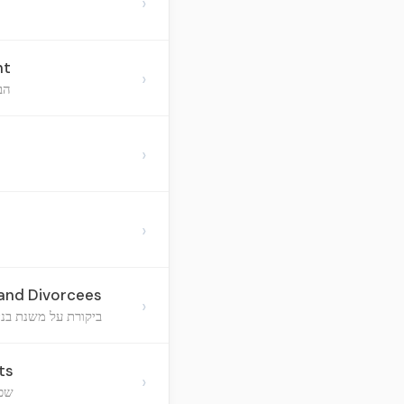
›
nt
›
הב
›
›
 and Divorcees
›
ביקורת על משנת בנימ
ts
›
שכר