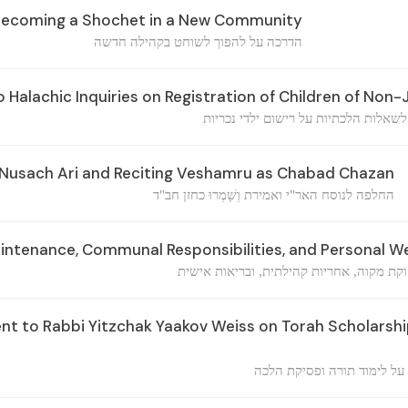
ecoming a Shochet in a New Community
הדרכה על להפוך לשוחט בקהילה חדשה
 Halachic Inquiries on Registration of Children of Non
שאלות הלכתיות על רישום ילדי נכריות
 Nusach Ari and Reciting Veshamru as Chabad Chazan
החלפה לנוסח האר"י ואמירת וְשָׁמְרוּ כחזן חב"ד
ntenance, Communal Responsibilities, and Personal We
וקת מקוה, אחריות קהילתית, ובריאות אישית
 to Rabbi Yitzchak Yaakov Weiss on Torah Scholarshi
 על לימוד תורה ופסיקת הלכה