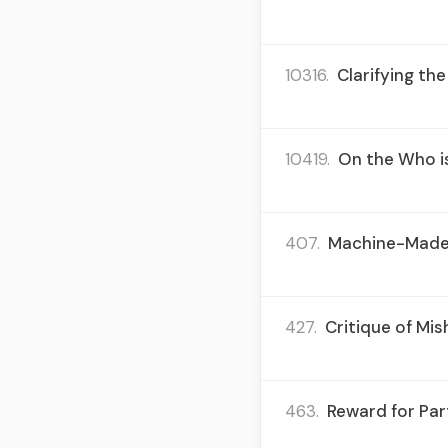
10316.
Clarifying the
10419.
On the Who is 
407.
Machine-Made T
427.
Critique of Mi
463.
Reward for Part