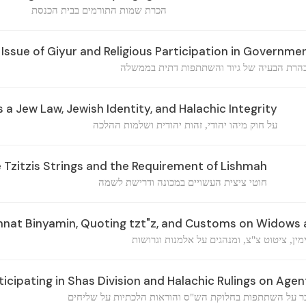
הכרת שמות התורמים בבית הכנסת
 Issue of Giyur and Religious Participation in Governme
הרת הבעיה של גיור והשתתפות דתית בממשלה
a Jew Law, Jewish Identity, and Halachic Integrity
על חוק מיהו יהודי, זהות יהודית ושלמות ההלכה
zitzis Strings and the Requirement of Lishmah
חוטי ציצית העשויים במכונה ודרישת לשמה
shnat Binyamin, Quoting tzt"z, and Customs on Widows
ין, ציטוט צ"צ, ומנהגים על אלמנות וגרושות
icipating in Shas Division and Halachic Rulings on Agen
 על השתתפות בחלוקת הש"ס והוראות הלכתיות על שליחים