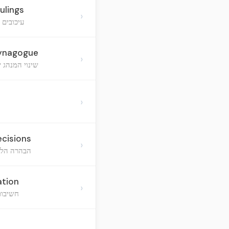
ulings
›
עיכובים 
Synagogue
›
שינוי המנהג 
›
ecisions
›
הבהרה הלכ
ation
›
חשיבות