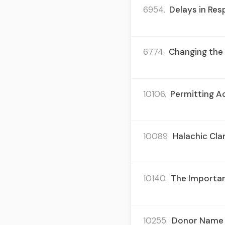
6954.
Delays in Res
6774.
Changing the 
10106.
Permitting Act
10089.
Halachic Clar
10140.
The Importan
10255.
Donor Name R