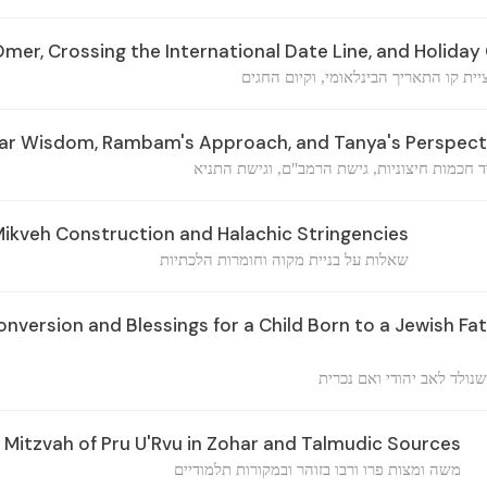
mer, Crossing the International Date Line, and Holida
ית קו התאריך הבינלאומי, וקיום החגים
ar Wisdom, Rambam's Approach, and Tanya's Perspect
ד חכמות חיצוניות, גישת הרמב"ם, וגישת התניא
ikveh Construction and Halachic Stringencies
שאלות על בניית מקוה וחומרות הלכתיות
version and Blessings for a Child Born to a Jewish Fa
שנולד לאב יהודי ואם נכרית
Mitzvah of Pru U'Rvu in Zohar and Talmudic Sources
משה ומצות פרו ורבו בזוהר ובמקורות תלמודיים