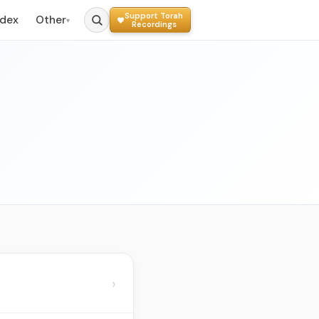
Support Torah
ndex
Other
▾
Recordings
›