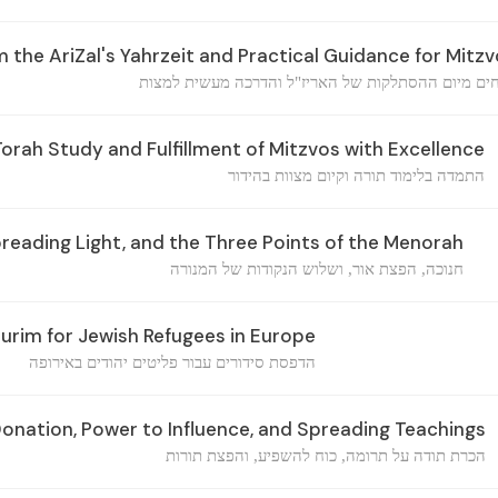
 the AriZal's Yahrzeit and Practical Guidance for Mitz
ים מיום ההסתלקות של האריז"ל והדרכה מעשית למצות
Torah Study and Fulfillment of Mitzvos with Excellence
התמדה בלימוד תורה וקיום מצוות בהידור
reading Light, and the Three Points of the Menorah
חנוכה, הפצת אור, ושלוש הנקודות של המנורה
urim for Jewish Refugees in Europe
הדפסת סידורים עבור פליטים יהודים באירופה
onation, Power to Influence, and Spreading Teachings
הכרת תודה על תרומה, כוח להשפיע, והפצת תורות