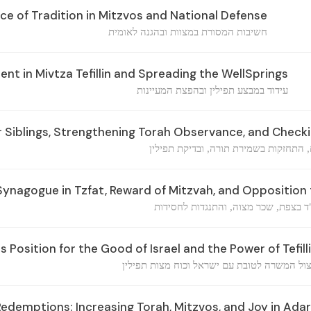
e of Tradition in Mitzvos and National Defense
חשיבות המסורת במצוות ובהגנה לאומית
t in Mivtza Tefillin and Spreading the WellSprings
עידוד במבצע תפילין ובהפצת המעיינות
r Siblings, Strengthening Torah Observance, and Checkin
 התחזקות בשמירת תורה, ובדיקת תפילין
nagogue in Tzfat, Reward of Mitzvah, and Opposition
ד בצפת, שכר מצוה, והתנגדות לחסידות
's Position for the Good of Israel and the Power of Tefill
צול המשרה לטובת עם ישראל וכוח מצות תפילין
demptions: Increasing Torah, Mitzvos, and Joy in Adar