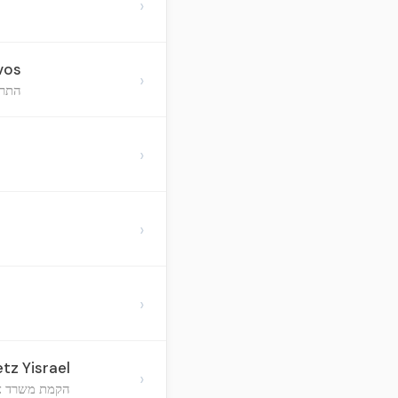
›
vos
›
התרש
›
›
›
etz Yisrael
›
הקמת משרד ציב