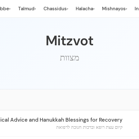
ebbe
Talmud
Chassidus
Halacha
Mishnayos
I
▾
▾
▾
▾
▾
Mitzvot
מצוות
ical Advice and Hanukkah Blessings for Recovery
קיום עצת רופא וברכות חנוכה לרפואה