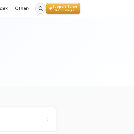
Support Torah
ndex
Other
▾
Recordings
›