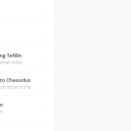
›
›
g Tefillin
›
ברכות לאחים,
 to Chassidus
›
על בית הכנסת חב"
in
›
ני