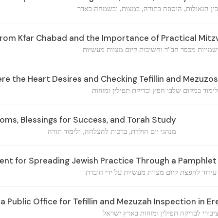
בין הגאולות, הוספה בתורה, במצות, ובשמחה באדר
rom Kfar Chabad and the Importance of Practical Mitz
מויות מכפר חב"ד וחשיבות קיום מצוות מעשיות
e the Heart Desires and Checking Tefillin and Mezuzos
לימוד במקום שלבו חפץ ובדיקת תפילין ומזוזות
oms, Blessings for Success, and Torah Study
מנהגי יום הולדת, ברכות להצלחה, ולימוד תורה
t for Spreading Jewish Practice Through a Pamphlet
עידוד להפצת קיום מצוות מעשיות על ידי חוברת
a Public Office for Tefillin and Mezuzah Inspection in Er
ורי לבדיקה תפילין ומזוזות בארץ ישראל