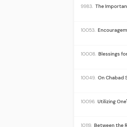
9983.
The Importanc
10053.
Encouragemen
10008.
Blessings fo
10049.
On Chabad Sy
10096.
Utilizing One
10119.
Between the Re