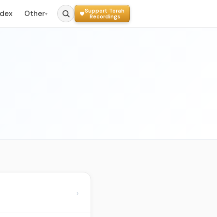
Support Torah
ndex
Other
▾
Recordings
s
›