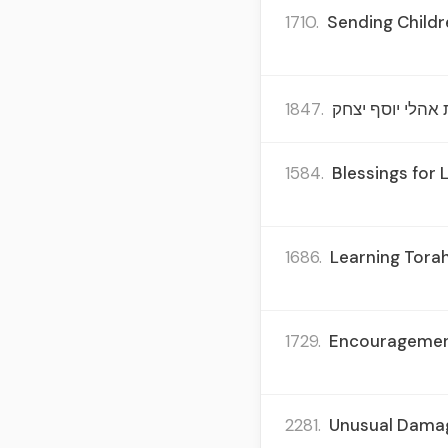
1710.
Sending Childr
1847.
 אהלי יוסף יצחק
1584.
Blessings for 
1686.
Learning Torah
1729.
Encouragement 
2281.
Unusual Damage