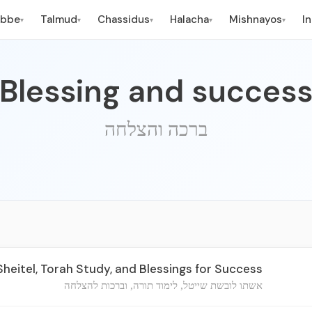
ebbe
Talmud
Chassidus
Halacha
Mishnayos
I
▾
▾
▾
▾
▾
Blessing and succes
ברכה והצלחה
heitel, Torah Study, and Blessings for Success
אשתו לובשת שייטל, לימוד תורה, וברכות להצלחה