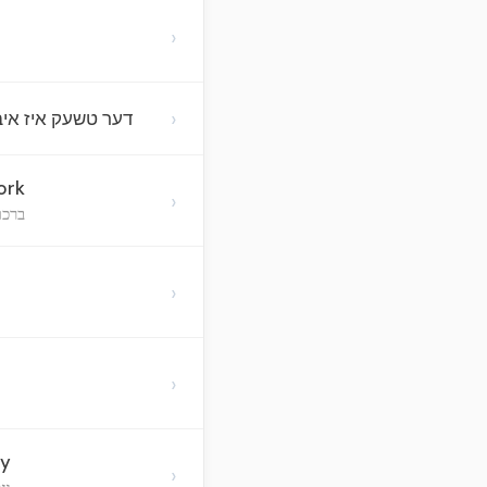
›
›
דער טשעק איז איבע
ork
›
ברכו
›
›
ty
›