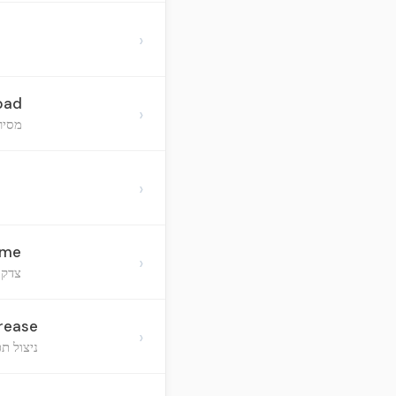
›
bad
›
מסיר
›
ome
›
צדקה
crease
›
ניצול ת