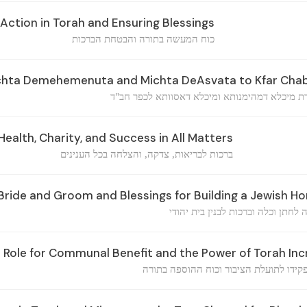
Action in Torah and Ensuring Blessings
כוח המעשה בתורה והבטחת הברכות
ichta Demehemenuta and Michta DeAsvata to Kfar Cha
ת מיכלא דמהימנותא ומיכלא דאסוותא לכפר חב"ד
Health, Charity, and Success in All Matters
ברכות לבריאות, צדקה, והצלחה בכל הענינים
 Bride and Groom and Blessings for Building a Jewish H
 לחתן וכלה וברכות לבנין בית יהודי
s Role for Communal Benefit and the Power of Torah In
פקידו לתועלת הציבור וכוח ההוספה בתורה