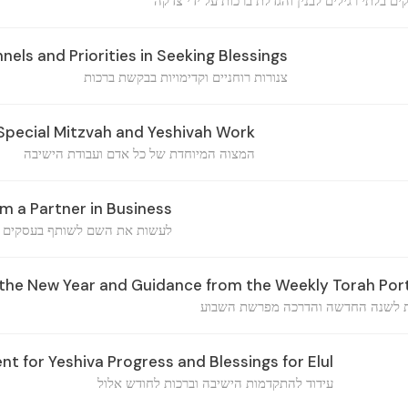
קים בלתי רגילים לבנין והגדלת ברכות על ידי צדקה
nels and Priorities in Seeking Blessings
צנורות רוחניים וקדימויות בבקשת ברכות
Special Mitzvah and Yeshivah Work
המצוה המיוחדת של כל אדם ועבודת הישיבה
 a Partner in Business
לעשות את השם לשותף בעסקים
 the New Year and Guidance from the Weekly Torah Por
ת לשנה החדשה והדרכה מפרשת השבוע
 for Yeshiva Progress and Blessings for Elul
עידוד להתקדמות הישיבה וברכות לחודש אלול