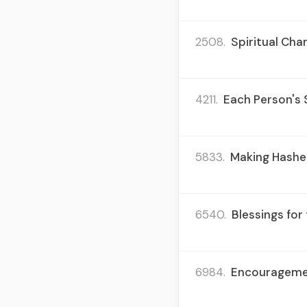
2508.
Spiritual Chan
4211.
Each Person's 
5833.
Making Hashem
6540.
Blessings for
6984.
Encouragement