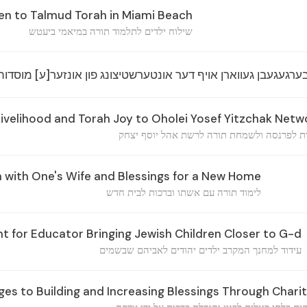
en to Talmud Torah in Miami Beach
שילוח ילדים לתלמוד תורה במיאמי ביעטש
רגעגעבן געווארן אויף דער אונטערשטיצונג פון אונזער[ע] מוסדות
Livelihood and Torah Joy to Oholei Yosef Yitzchak Netw
ת לפרנסה ולשמחת תורה לרשת אהל יוסף יצחק
 with One's Wife and Blessings for a New Home
לימוד תורה עם אשתו וברכות לבית חדש
for Educator Bringing Jewish Children Closer to G-d
עידוד למחנך המקרב ילדים יהודים לאביהם שבשמים
s to Building and Increasing Blessings Through Chari