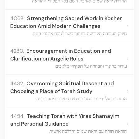
החדרת יראת שמים ואהבת השם בכל תפקידי ההוראה
4068.
Strengthening Sacred Work in Kosher
›
Education Amid Modern Challenges
חיזוק העבודה הקדושה בחינוך כשר לנוכח אתגרי הזמן
4280.
Encouragement in Education and
›
Clarification on Angelic Roles
עידוד בחינוך והבהרה על תפקידי מלאכים
4432.
Overcoming Spiritual Descent and
›
Choosing a Place of Torah Study
התגברות על ירידה רוחנית ובחירת מקום לימוד תורה
4454.
Teaching Torah with Yiras Shamayim
›
and Personal Guidance
הוראת תורה עם יראת שמים והדרכה אישית