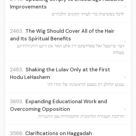
›
Improvements
לדבר בפשיטות כדי לעודד תקונים הלכתיים
2463.
The Wig Should Cover All of the Hair
and Its Spiritual Benefits
›
דער שייטעל זאל פארדעקט זיין אלע האר און זיינע רוחניות'דיגע
מעלות
2483.
Shaking the Lulav Only at the First
›
Hodu LeHashem
נענוע הלולב רק בפעם הראשונה של הודו לה'
3693.
Expanding Educational Work and
›
Overcoming Opposition
הרחבת העבודה החינוכית והתמודדות עם התנגדות
3566.
Clarifications on Haggadah