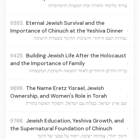
עידוד בלימוד התורה וכוח המצוות היומיומיות
9393.
Eternal Jewish Survival and the
›
Importance of Chinuch at the Yeshiva Dinner
נצחיות העם היהודי וחשיבות החינוך בסעודת הישיבה
9425.
Building Jewish Life After the Holocaust
›
and the Importance of Family
בניית החיים היהודיים לאחר השואה וחשיבות המשפחה
9698.
The Name Eretz Yisrael, Jewish
›
Ownership, and Women's Role in Torah
שם ארץ ישראל, בעלות עם ישראל, ותפקיד האשה בתורה
9768.
Jewish Education, Yeshiva Growth, and
›
the Supernatural Foundation of Chinuch
חינוך יהודי, צמיחת ישיבה, ויסוד על טבעי של חינוך