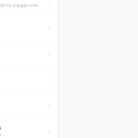
›
תורת הבעש"ט על דבר 
›
›
›
›
s
›
ה