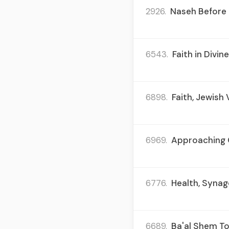
2926.
Naseh Before 
6543.
Faith in Divin
6898.
Faith, Jewish 
6969.
Approaching Q
6776.
Health, Synag
6689.
Ba'al Shem To