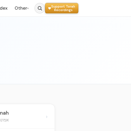
Support Torah
ndex
Other
▾
Recordings
unah
›
אמונה