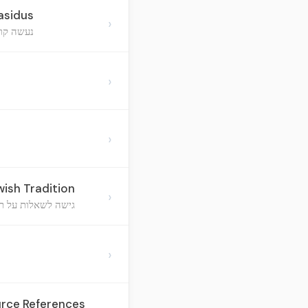
asidus
›
נעשה קוד
›
›
ish Tradition
›
גישה לשאלות על תו
›
urce References