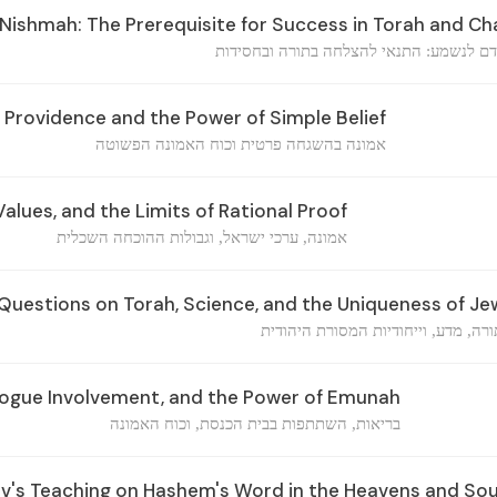
Nishmah: The Prerequisite for Success in Torah and Ch
ם לנשמע: התנאי להצלחה בתורה ובחסידות
e Providence and the Power of Simple Belief
אמונה בהשגחה פרטית וכוח האמונה הפשוטה
Values, and the Limits of Rational Proof
אמונה, ערכי ישראל, וגבולות ההוכחה השכלית
uestions on Torah, Science, and the Uniqueness of Jew
רה, מדע, וייחודיות המסורת היהודית
ogue Involvement, and the Power of Emunah
בריאות, השתתפות בבית הכנסת, וכוח האמונה
v's Teaching on Hashem's Word in the Heavens and So