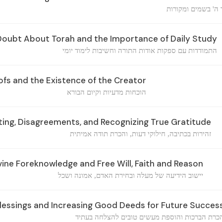
ה' בשמים ומקורות
Doubt About Torah and the Importance of Daily Study
התמודדות עם ספקות אודות התורה וחשיבות לימוד יומי
ofs and the Existence of the Creator
הוכחות מדעיות וקיום הבורא
ting, Disagreements, and Recognizing True Gratitude
זהירות בכתיבה, חילוקי דעות, והכרת תודה אמיתית
vine Foreknowledge and Free Will, Faith and Reason
יישוב הידיעה של מעלה ובחירת האדם, אמונה ושכל
lessings and Increasing Good Deeds for Future Succes
כרת הברכות והוספת מעשים טובים להצלחה בעתיד