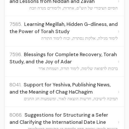
›
and Lessons from Niddah and Zavah
הסיום הציבורי של הש"ס, אחדות, ולימודים מנדה וזבה
7585.
Learning Megillah, Hidden G-dliness, and
›
the Power of Torah Study
לימוד מגילה, אלקות נסתרת, וכוח לימוד התורה
7596.
Blessings for Complete Recovery, Torah
›
Study, and the Joy of Adar
ברכות לרפואה שלימה, לימוד תורה, ושמחת אדר
8041.
Support for Yeshiva, Publishing News,
›
and the Meaning of Chag HaChagim
תמיכה לישיבה, חדשות הוצאה לאור, ומשמעות חג החגים
8066.
Suggestions for Structuring a Sefer
›
and Clarifying the International Date Line
הצעות לאופן עריכת ספר ולבירור קו התאריך הבינלאומי