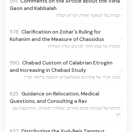
551.
Comments on the Article about the Vilna
›
Gaon and Kabbalah
הערות על המאמר אודות הגר"א וקבלה
576.
Clarification on Zohar's Ruling for
›
Kohanim and the Measure of Chassidus
הבהרה על פסק הזהר לכהנים ומדת חסידות
590.
Chabad Custom of Calabrian Etrogim
›
and Increasing in Chabad Study
מנהג חב"ד של אתרוגים מקאלאבריא והוספה בלימוד חב"ד
625.
Guidance on Relocation, Medical
Questions, and Consulting a Rav
›
הדרכה על העתקת מקום מגורים, שאלות רפואיות, והתייעצות עם
רב
637.
Distributing the Yud-Beis Tammuz