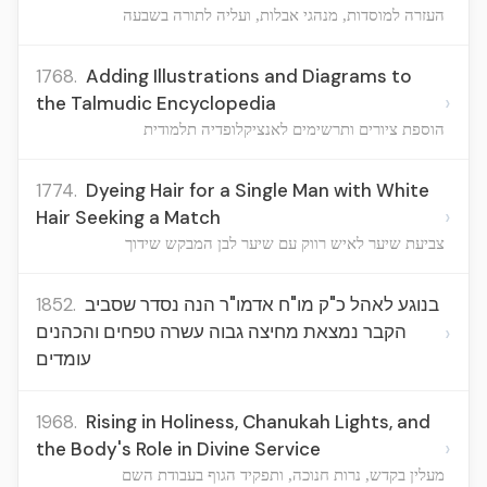
העזרה למוסדות, מנהגי אבלות, ועליה לתורה בשבעה
1768.
Adding Illustrations and Diagrams to
›
the Talmudic Encyclopedia
הוספת ציורים ותרשימים לאנציקלופדיה תלמודית
1774.
Dyeing Hair for a Single Man with White
›
Hair Seeking a Match
צביעת שיער לאיש רווק עם שיער לבן המבקש שידוך
1852.
בנוגע לאהל כ"ק מו"ח אדמו"ר הנה נסדר שסביב
›
הקבר נמצאת מחיצה גבוה עשרה טפחים והכהנים
עומדים
1968.
Rising in Holiness, Chanukah Lights, and
›
the Body's Role in Divine Service
מעלין בקדש, נרות חנוכה, ותפקיד הגוף בעבודת השם