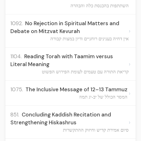
השתתפות בהכנסת כלה והבהרה
1092.
No Rejection in Spiritual Matters and
›
Debate on Mitzvat Kevurah
אין דחיה בענינים רוחניים ודיון במצות קבורה
1104.
Reading Torah with Taamim versus
›
Literal Meaning
קריאת התורה עם טעמים לעומת הפירוש הפשוט
1075.
The Inclusive Message of 12–13 Tammuz
›
המסר הכולל של יב-יג תמוז
851.
Concluding Kaddish Recitation and
›
Strengthening Hiskashrus
סיום אמירת קדיש וחיזוק ההתקשרות