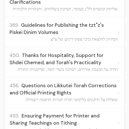
Clarifications
שליחת קונטרס לל"ג בעומר, תמיכה בשלוחים, והבהרות הלכתיות
369.
Guidelines for Publishing the tzt"z's
›
Piskei Dinim Volumes
הנחיות להוצאת כרכי פסקי דינים של צ"צ
450.
Thanks for Hospitality, Support for
›
Shdei Chemed, and Torah's Practicality
תודה על הכנסת אורחים, תמיכה בשדי חמד, ופרקטיות התורה
456.
Questions on Likkutei Torah Corrections
›
and Official Printing Rights
שאלות על תיקונים בליקוטי תורה וזכויות הדפסה רשמיות
493.
Ensuring Payment for Printer and
›
Sharing Teachings on Tithing