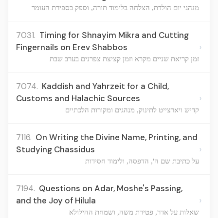
מנהגי יום הולדת, הצלחה בלימוד תורה, וספק בספירת העומר
7031.
Timing for Shnayim Mikra and Cutting
›
Fingernails on Erev Shabbos
זמן קריאת שניים מקרא וזמן קציצת צפרנים בערב שבת
7074.
Kaddish and Yahrzeit for a Child,
›
Customs and Halachic Sources
קדיש ויארצייט לתינוק, מנהגים ומקורות הלכתיים
7116.
On Writing the Divine Name, Printing, and
›
Studying Chassidus
על כתיבת שם ה', הדפסה, ולימוד חסידות
7194.
Questions on Adar, Moshe's Passing,
›
and the Joy of Hilula
שאלות על אדר, פטירת משה, ושמחת ההילולא