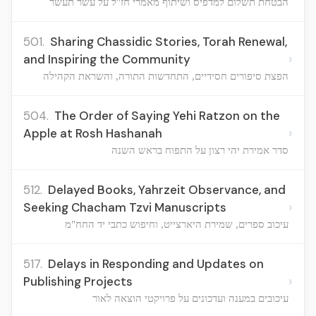
הבטחת תשלום למדפיס ושיתוף מאמרי חז"ל על עשר תעשר
501.
Sharing Chassidic Stories, Torah Renewal,
›
and Inspiring the Community
הפצת סיפורים חסידיים, התחדשות התורה, והשראת הקהילה
504.
The Order of Saying Yehi Ratzon on the
›
Apple at Rosh Hashanah
סדר אמירת יהי רצון על התפוח בראש השנה
512.
Delayed Books, Yahrzeit Observance, and
›
Seeking Chacham Tzvi Manuscripts
עיכוב ספרים, שמירת היארצייט, וחיפוש כתבי יד החח"מ
517.
Delays in Responding and Updates on
›
Publishing Projects
עיכובים במענה ועדכונים על פרויקטי הוצאה לאור