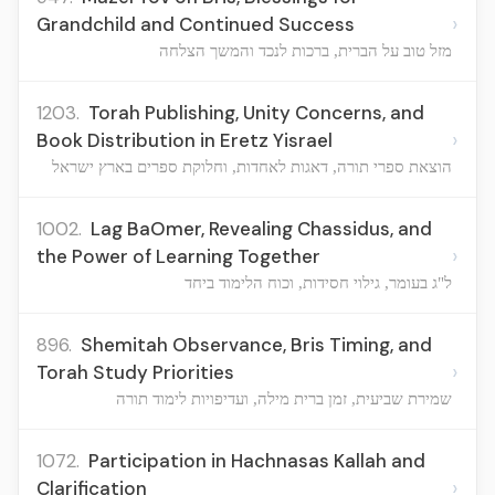
›
Grandchild and Continued Success
מזל טוב על הברית, ברכות לנכד והמשך הצלחה
1203.
Torah Publishing, Unity Concerns, and
›
Book Distribution in Eretz Yisrael
הוצאת ספרי תורה, דאגות לאחדות, וחלוקת ספרים בארץ ישראל
1002.
Lag BaOmer, Revealing Chassidus, and
›
the Power of Learning Together
ל"ג בעומר, גילוי חסידות, וכוח הלימוד ביחד
896.
Shemitah Observance, Bris Timing, and
›
Torah Study Priorities
שמירת שביעית, זמן ברית מילה, ועדיפויות לימוד תורה
1072.
Participation in Hachnasas Kallah and
›
Clarification