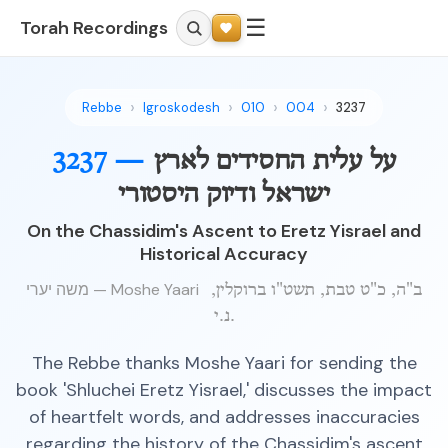
☰
Torah Recordings
Rebbe
Igroskodesh
010
004
3237
על עלית החסידים לארץ
3237 —
ישראל ודיוק היסטורי
On the Chassidim's Ascent to Eretz Yisrael and
Historical Accuracy
משה יערי — Moshe Yaari
ב"ה, כ"ט טבת, תשט"ו ברוקלין,
נ.י.
The Rebbe thanks Moshe Yaari for sending the
book 'Shluchei Eretz Yisrael,' discusses the impact
of heartfelt words, and addresses inaccuracies
regarding the history of the Chassidim's ascent