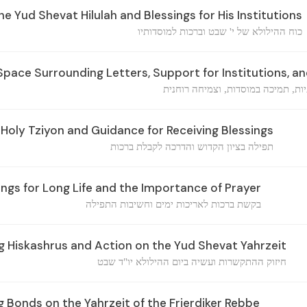
e Yud Shevat Hilulah and Blessings for His Institutions
כוח ההילולא של י' שבט וברכות למוסדותיו
pace Surrounding Letters, Support for Institutions, an
ות, תמיכה במוסדות, וצמיחה רוחנית
 Holy Tziyon and Guidance for Receiving Blessings
תפילה בציון הקדוש והדרכה לקבלת ברכות
ngs for Long Life and the Importance of Prayer
בקשת ברכות לאריכות ימים וחשיבות התפילה
 Hiskashrus and Action on the Yud Shevat Yahrzeit
חיזוק ההתקשרות ועשיה ביום ההילולא יו"ד שבט
 Bonds on the Yahrzeit of the Frierdiker Rebbe