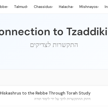
ebbe
Talmud
Chassidus
Halacha
Mishnayos
I
▾
▾
▾
▾
▾
onnection to Tzaddik
התקשרות לצדיקים
Hiskashrus to the Rebbe Through Torah Study
חיזוק ההתקשרות לרבי על ידי לימוד תורה