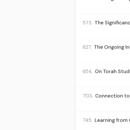
573.
The Significanc
627.
The Ongoing Inf
654.
On Torah Study
703.
Connection to 
745.
Learning from 