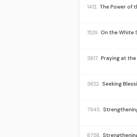
1412.
The Power of th
1529.
On the White S
3817.
Praying at the
3622.
Seeking Blessi
7945.
Strengthening
8758.
Strengthening