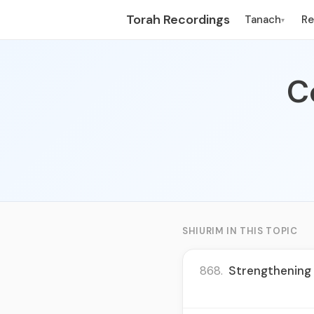
Torah Recordings
Tanach
R
▾
C
SHIURIM IN THIS TOPIC
868.
Strengthening 