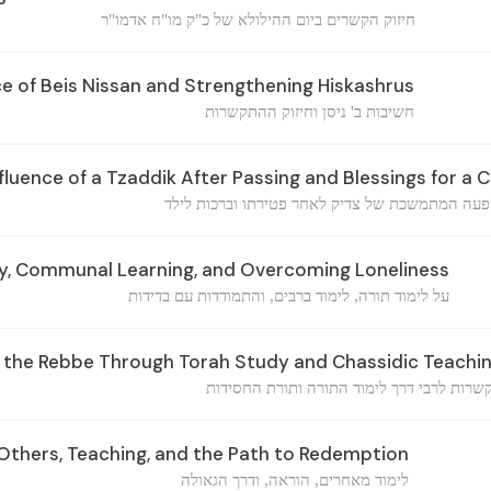
חיזוק הקשרים ביום ההילולא של כ"ק מו"ח אדמו"ר
e of Beis Nissan and Strengthening Hiskashrus
חשיבות ב' ניסן וחיזוק ההתקשרות
luence of a Tzaddik After Passing and Blessings for a C
עה המתמשכת של צדיק לאחר פטירתו וברכות לילד
, Communal Learning, and Overcoming Loneliness
על לימוד תורה, לימוד ברבים, והתמודדות עם בדידות
the Rebbe Through Torah Study and Chassidic Teachi
שרות לרבי דרך לימוד התורה ותורת החסידות
Others, Teaching, and the Path to Redemption
לימוד מאחרים, הוראה, ודרך הגאולה