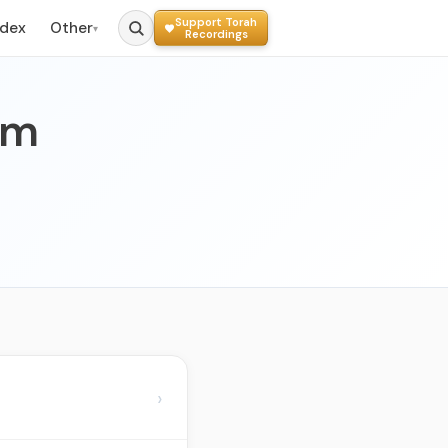
Support Torah
ndex
Other
▾
Recordings
im
›