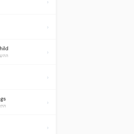
›
›
hild
›
ההשפ
›
ngs
›
התק
›