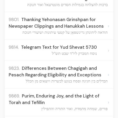
ברכות להצלחה בגמילות חסדים מונטרעאל ואור חנוכה
9801.
Thanking Yehonasan Grinshpan for
›
Newspaper Clippings and Hanukkah Lessons
הודאה ליהונתן גרינשפּאַן על קטעי עיתונות ושיעורי חנוכה
9814.
Telegram Text for Yud Shevat 5730
›
נוסח המברק ליו"ד שבט תש"ל
9823.
Differences Between Chagigah and
›
Pesach Regarding Eligibility and Exceptions
הבדלים בין חגיגה ופסח בנוגע לכשרות ויוצאים מן הכלל
9869.
Purim, Enduring Joy, and the Light of
›
Torah and Tefillin
פורים, שמחה מתמדת, ואור התורה והתפילין