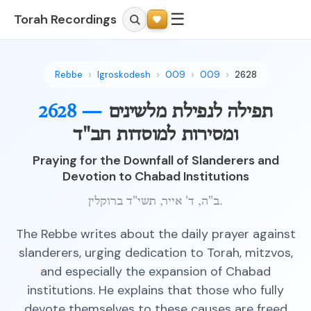
☰
Torah Recordings
Rebbe
Igroskodesh
009
009
2628
תפילה לנפילת מלשינים
2628 —
ומסירות למוסדות חב"ד
Praying for the Downfall of Slanderers and
Devotion to Chabad Institutions
ב"ה, ד' אייר, תשי"ד ברוקלין.
The Rebbe writes about the daily prayer against
slanderers, urging dedication to Torah, mitzvos,
and especially the expansion of Chabad
institutions. He explains that those who fully
devote themselves to these causes are freed