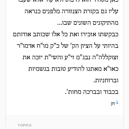
כאן מסודר הוא לדפוס ולא עוד אלא שעבר
עליו גם בקורת הצנזורה מלפנים כנראה
מהתיקונים השונים שבו...
כבקשתו אזכירו ואת כל אלו שכותב אודותם
בהיותי על הציון הק' של כ"ק מו"ח אדמו"ר
זצוקללה"ה נבג"מ זי"ע והשי"ת יזכה את
כאו"א מאתנו להודיע טובות בגשמיות
וברוחניות.
בכבוד ובברכה מחות'.
1
חן
TOPICS