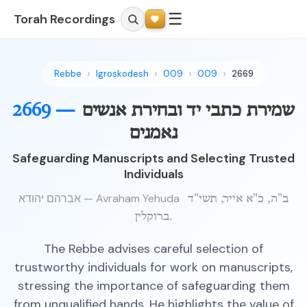
☰
Torah Recordings
Rebbe
Igroskodesh
009
009
2669
שמירת כתבי יד ובחירת אנשים
2669 —
נאמנים
Safeguarding Manuscripts and Selecting Trusted
Individuals
אברהם יהודא — Avraham Yehuda
ב"ה, כ"א אייר, תשי"ד
ברוקלין.
The Rebbe advises careful selection of
trustworthy individuals for work on manuscripts,
stressing the importance of safeguarding them
from unqualified hands. He highlights the value of