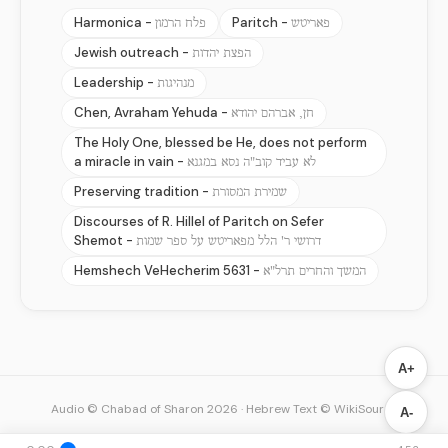
Harmonica -
Paritch -
פאריטש
פלח הרמון
Jewish outreach -
הפצת יהדות
Leadership -
מנהיגות
Chen, Avraham Yehuda -
חן, אברהם יהודא
The Holy One, blessed be He, does not perform
a miracle in vain -
לא עביד קוב"ה נסא במגנא
Preserving tradition -
שמירת המסורת
Discourses of R. Hillel of Paritch on Sefer
Shemot -
דרושי ר' הלל מפאריטש על ספר שמות
Hemshech VeHecherim 5631 -
המשך והחרים תרל"א
A+
Audio © Chabad of Sharon 2026
·
Hebrew Text © WikiSource
A-