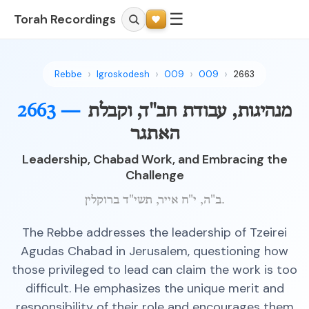
☰
Torah Recordings
Rebbe
Igroskodesh
009
009
2663
מנהיגות, עבודת חב"ד, וקבלת
2663 —
האתגר
Leadership, Chabad Work, and Embracing the
Challenge
ב"ה, י"ח אייר, תשי"ד ברוקלין.
The Rebbe addresses the leadership of Tzeirei
Agudas Chabad in Jerusalem, questioning how
those privileged to lead can claim the work is too
difficult. He emphasizes the unique merit and
responsibility of their role and encourages them